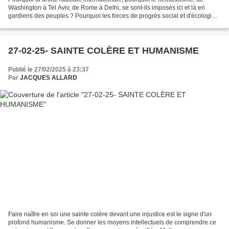
Washington à Tel Aviv, de Rome à Delhi, se sont-ils imposés ici et là en
gardiens des peuples ? Pourquoi les forces de progrès social et d'écologie
apparaissent-elles comme d'arrière-garde...
27-02-25- SAINTE COLÈRE ET HUMANISME
Publié le 27/02/2025 à 23:37
Par
JACQUES ALLARD
Faire naître en soi une sainte colère devant une injustice est le signe d'un
profond humanisme. Se donner les moyens intellectuels de comprendre ce