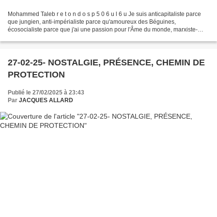
Mohammed Taleb r e t o n d o s p 5 0 6 u l 6 u Je suis anticapitaliste parce
que jungien, anti-impérialiste parce qu'amoureux des Béguines,
écosocialiste parce que j'ai une passion pour l'Âme du monde, marxiste-
révolutionnaire car j'aime les vieilles...
27-02-25- NOSTALGIE, PRÉSENCE, CHEMIN DE
PROTECTION
Publié le 27/02/2025 à 23:43
Par
JACQUES ALLARD