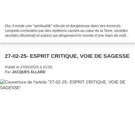
Oui, il existe une "spiritualité" ridicule et dangereuse dans ses énoncés :
complots orchestrés par des reptiliens cachés au cœur de la Terre, sociétés
secrètes (Illuminati et autres) qui dirigeraient le monde d’une main de maître,
etc. Il est significatif...
27-02-25- ESPRIT CRITIQUE, VOIE DE SAGESSE
Publié le 27/02/2025 à 23:55
Par
JACQUES ALLARD