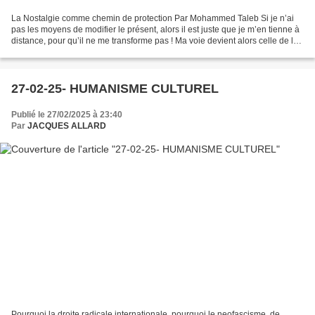
La Nostalgie comme chemin de protection Par Mohammed Taleb Si je n’ai
pas les moyens de modifier le présent, alors il est juste que je m’en tienne à
distance, pour qu’il ne me transforme pas ! Ma voie devient alors celle de la
Nostalgie. La Nostalgie...
27-02-25- HUMANISME CULTUREL
Publié le 27/02/2025 à 23:40
Par
JACQUES ALLARD
Pourquoi la droite radicale internationale, pourquoi le neofascisme, de