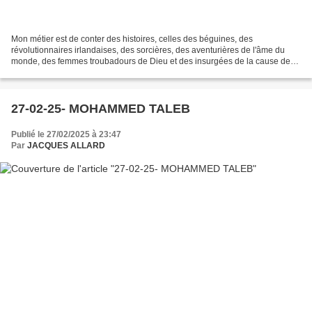
Mon métier est de conter des histoires, celles des béguines, des
révolutionnaires irlandaises, des sorcières, des aventurières de l'âme du
monde, des femmes troubadours de Dieu et des insurgées de la cause des
peuples opprimés. Je fais ce métier comme...
27-02-25- MOHAMMED TALEB
Publié le 27/02/2025 à 23:47
Par
JACQUES ALLARD