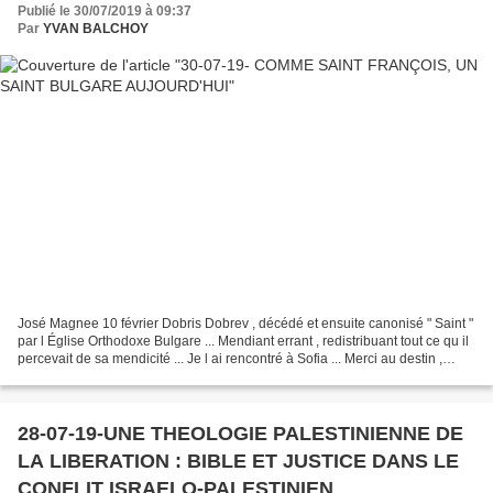
Publié le 30/07/2019 à 09:37
Par
YVAN BALCHOY
José Magnee 10 février Dobris Dobrev , décédé et ensuite canonisé " Saint "
par l Église Orthodoxe Bulgare ... Mendiant errant , redistribuant tout ce qu il
percevait de sa mendicité ... Je l ai rencontré à Sofia ... Merci au destin ,
merci à vous Grand...
28-07-19-UNE THEOLOGIE PALESTINIENNE DE
LA LIBERATION : BIBLE ET JUSTICE DANS LE
CONFLIT ISRAELO-PALESTINIEN