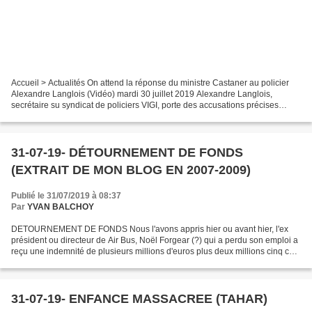
Accueil > Actualités On attend la réponse du ministre Castaner au policier
Alexandre Langlois (Vidéo) mardi 30 juillet 2019 Alexandre Langlois,
secrétaire su syndicat de policiers VIGI, porte des accusations précises
contre le ministre de l’intérieur,...
31-07-19- DÉTOURNEMENT DE FONDS
(EXTRAIT DE MON BLOG EN 2007-2009)
Publié le 31/07/2019 à 08:37
Par
YVAN BALCHOY
DETOURNEMENT DE FONDS Nous l'avons appris hier ou avant hier, l'ex
président ou directeur de Air Bus, Noël Forgear (?) qui a perdu son emploi a
reçu une indemnité de plusieurs millions d'euros plus deux millions cinq cent
mille euros de non concurrence....
31-07-19- ENFANCE MASSACREE (TAHAR)