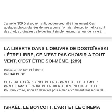
J'aime le NORD si souvent critiqué, dénigré, raillé injustement. Ces
quelques photos glanées de mes albums n'ont rien d'exceptionnel, ce sont
des photos ordinaires ; elle déclinent simplement mon amour de la vie à
travers le prisme du nord de la Belgique...
LA LIBERTE DANS L'OEUVRE DE DOSTOÏEVSKI
: ÊTRE LIBRE, CE N'EST PAS CHOISIR A TOUT
VENT, C'EST ÊTRE SOI-MÊME. (289)
Publié le 30/11/2013 à 09:52
Par
BALCHOY
CHAPITRE III COÏNCIDENCE DE LA FOI PARFAITE ET DE L’AMOUR
PARFAIT DANS LE CADRE DE LA LIBERTE DES ENFANTS DE DIEU
Pourquoi croire, sinon en définitive pour aimer, et comment réaliser un tel but
sans au préalable connaître et faire confiance. Foi et Amour...
ISRAËL, LE BOYCOTT, L'ART ET LE CINEMA