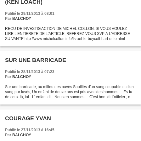
(KEN LOACH)
Publié le 29/11/2013 à 08:01
Par
BALCHOY
RECU DE INVESTIG'ACTION DE MICHEL COLLON. SI VOUS VOULEZ
LIRE L'ENTIERETE DE L'ARTICLE, REFEREZ-VOUS SVP A L'ADRESSE
SUIVANTE http://www.michelcollon.info/Israel-le-boycott-l-art-et-le.html
Interview de Frank Barat. Frank Barat ; Pouvez-vous nous dire...
SUR UNE BARRICADE
Publié le 28/11/2013 à 07:23
Par
BALCHOY
Sur une barricade, au milieu des pavés Souillés d'un sang coupable et d'un
sang pur lavés, Un enfant de douze ans est pris avec des hommes. – Es-tu
de ceux-là, toi –L' enfant dit : Nous en sommes. – C'est bon, dit l'officier , on
va te fusiller. Attends...
COURAGE YVAN
Publié le 27/11/2013 à 16:45
Par
BALCHOY