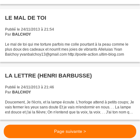
de lier le salaire des chefs d'entreprise...
LE MAL DE TOI
Publié le 24/11/2013 à 21:54
Par
BALCHOY
Le mal de toi qui me torture parfois me colle pourtant à la peau comme le
plus doux des cadeaux et nourrit mes joies de vibrants Alleluias Yvan
Balchoy yvanbalchoy13@gmail.com http://poete-action.ultim-blog.com
LA LETTRE (HENRI BARBUSSE)
Publié le 24/11/2013 à 21:46
Par
BALCHOY
Doucement, Je t'écris, et la lampe écoute. L'horloge attend à petits coups; Je
vais fermer les yeux sans doute Et je vais m'endormir en nous. . . La lampe
est douce et j'ai la fièvre; On n'entend que ta voix, ta voix. . . J'ai ton nom qui
rit sur ma lèvre...
Page suivante >