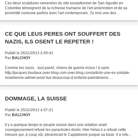
Ces deux sculptures ramenées du site exceptionnel de San Agustin en
Colombie témoignent de la richesse humaine de l'art amérindien et de sa
proximité curieuse parfois avec l'art contemporain. J'y vois une des
constantes de l'esprit humain, manifeste depuis...
CE QUE LEUS PERES ONT SOUFFERT DES
NAZIS, ILS OSENT LE REPETER !
Publié le 26/11/2013 à 09:41
Par
BALCHOY
Comme les nazis... tout pareil, chiens de guerre inclus ! à xarlo
http://jacques.tourtaux.over-blog.com.over-blog.com/article-une-ex-soldate-
israelienne-admet-avoir-tue-beaucoup-d-enfants-palestiniens-
121299552.html http://www.almanar.com.lb/french/adetails.php?
eid=142118&cid=18&fromval=1&frid=18&seccatid=22&s1=1...
DOMMAGE, LA SUISSE
Publié le 25/11/2013 à 07:21
Par
BALCHOY
Il y a quelque temps le peuple suisse dans une votation avait
courageusement refusé les parachutes dorés. Hier hélas il a refusé cette
mesure qui, à coup sûr, ébranlerait le Capitalisme jusque sa base. Il a refusé