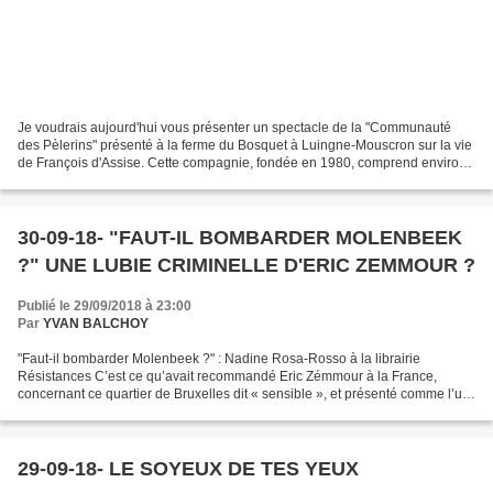
Je voudrais aujourd'hui vous présenter un spectacle de la "Communauté
des Pèlerins" présenté à la ferme du Bosquet à Luingne-Mouscron sur la vie
de François d'Assise. Cette compagnie, fondée en 1980, comprend environ
80 membres. Elle a le désir de vivre...
30-09-18- "FAUT-IL BOMBARDER MOLENBEEK
?" UNE LUBIE CRIMINELLE D'ERIC ZEMMOUR ?
Publié le 29/09/2018 à 23:00
Par
YVAN BALCHOY
"Faut-il bombarder Molenbeek ?" : Nadine Rosa-Rosso à la librairie
Résistances C’est ce qu’avait recommandé Eric Zémmour à la France,
concernant ce quartier de Bruxelles dit « sensible », et présenté comme l’un
des repaires djihadistes d’Europe après...
29-09-18- LE SOYEUX DE TES YEUX