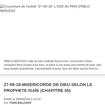
PABLO NERUDA L’ode au pain (extrait) Nous irons, couronnés d’épis,
conquérir terre et pain pour tous, et alors la vie aussi aura forme de pain, elle
sera simple et profonde, innombrable et pure. tous les êtres auront droit à la
terre et à la vie, et ainsi...
27-09-18-MISERICORDE DE DIEU SELON LE
PROPHETE ISAÏE (CHAPITRE 55)
Publié le 26/09/2018 à 23:22
Par
YVAN BALCHOY