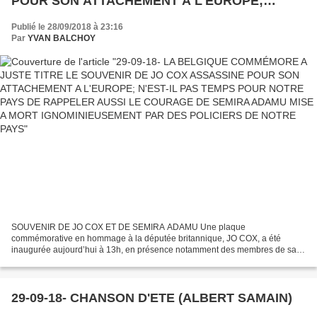
POUR SON ATTACHEMENT A L'EUROPE;
N'EST-IL PAS TEMPS POUR NOTRE PAYS DE
Publié le 28/09/2018 à 23:16
RAPPELER AUSSI LE COURAGE DE SEMIRA
Par
YVAN BALCHOY
ADAMU MISE A MORT IGNOMINIEUSEMENT
PAR DES POLICIERS DE NOTRE PAYS
SOUVENIR DE JO COX ET DE SEMIRA ADAMU Une plaque
commémorative en hommage à la députée britannique, JO COX, a été
inaugurée aujourd’hui à 13h, en présence notamment des membres de sa
famille, du bourgmestre de Bruxelles-Ville, Philippe Close, et du leader...
29-09-18- CHANSON D'ETE (ALBERT SAMAIN)