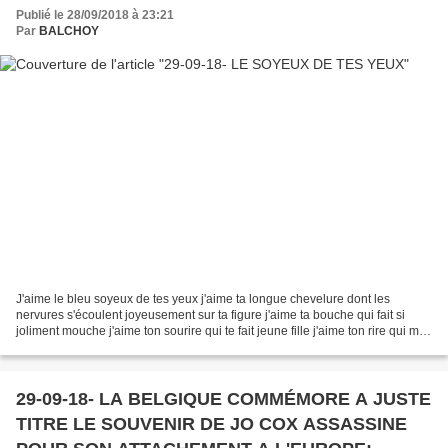
Publié le 28/09/2018 à 23:21
Par
BALCHOY
J'aime le bleu soyeux de tes yeux j'aime ta longue chevelure dont les
nervures s'écoulent joyeusement sur ta figure j'aime ta bouche qui fait si
joliment mouche j'aime ton sourire qui te fait jeune fille j'aime ton rire qui me
donne le vertige j'aime...
29-09-18- LA BELGIQUE COMMÉMORE A JUSTE
TITRE LE SOUVENIR DE JO COX ASSASSINE