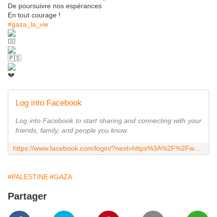
De poursuivre nos espérances
En tout courage !
#gaza_la_vie
Log into Facebook
Log into Facebook to start sharing and connecting with your
friends, family, and people you know.
https://www.facebook.com/login/?next=https%3A%2F%2Fwww.facebook.com%2Fgazalavie%2Fposts%2F2873388109645817
#PALESTINE
#GAZA
Partager