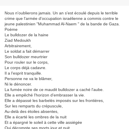
Nous n'oublierons jamais. Un an s'est écoulé depuis le terrible
crime que l'armée d'occupation israélienne a commis contre le
jeune palestinien "Muhammad Al-Naem " de la bande de Gaza.
Poème
Le bulldozer de la haine
Ziad Medoukh
Arbitrairement,
Le soldat a fait démarrer
Son bulldozer meurtrier
Pour rouler sur le corps,
Le corps déjà cadavre.
Il a l'esprit tranquille.
Personne ne va le blâmer,
Ni le dénoncer.
La fumée noire de ce maudit bulldozer a caché l'aube.
Elle a empêché l'horizon d'embrasser la vie.
Elle a dépassé les barbelés imposés sur les frontières,
Sur les remparts du crépuscule,
Au-delà des étoiles absentes,
Elle a écarté les ombres de la nuit
Et a épargné le soleil à cette ville assiégée
Qui décompte ses morts jour et nuit.