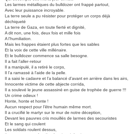
Les larmes métalliques du bulldozer ont frappé partout,
Avec leur puissance incroyable.
La terre seule a pu résister pour protéger un corps déjà
déchiqueté
La terre de Gaza, en toute fierté et dignité,
A dit non, une fois, deux fois et mille fois
A l'humiliation.
Mais les frappes étaient plus fortes que les sables
Et la voix de cette ville millénaire.
Et le bulldozer commence sa salle besogne.
Il a fait l'aller-retour
Il a manipulé, il a retiré le corps,
Il l'a ramassé à l'aide de la pelle.
Il a saisi le cadavre et l'a balancé d'avant en arrière dans les airs,
Innocente victime de cette abjecte corrida,
Il a soulevé le jeune assassiné en guise de trophée de guerre !!!
Un crime odieux !
Honte, honte et honte !
Aucun respect pour l'être humain même mort.
Il a crucifié le martyr sur le mur de notre déception,
Devant les pauvres cris mouillés de larmes des secouristes
Et le sang qui coulent
Les soldats roulent dessus,