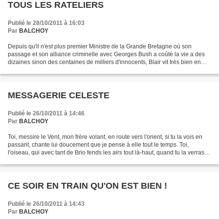
TOUS LES RATELIERS
Publié le 28/10/2011 à 16:03
Par
BALCHOY
Depuis qu'il n'est plus premier Ministre de la Grande Bretagne où son
passage et son alliance criminelle avec Georges Bush a coûté la vie a des
dizaines sinon des centaines de milliers d'innocents, Blair vit très bien en
faisant des conférences extrêmement...
MESSAGERIE CELESTE
Publié le 26/10/2011 à 14:46
Par
BALCHOY
Toi, messire le Vent, mon frère volant, en route vers l'orient, si tu la vois en
passant, chante lui doucement que je pense à elle tout le temps. Toi,
l'oiseau, qui avec tant de Brio fends les airs tout là-haut, quand tu la verras
tantôt, danse lui le...
CE SOIR EN TRAIN QU'ON EST BIEN !
Publié le 26/10/2011 à 14:43
Par
BALCHOY