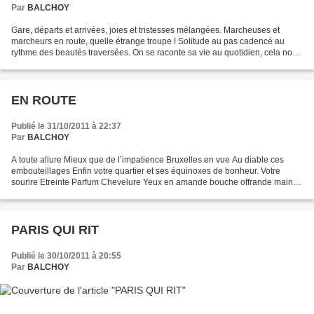
Par
BALCHOY
Gare, départs et arrivées, joies et tristesses mélangées. Marcheuses et
marcheurs en route, quelle étrange troupe ! Solitude au pas cadencé au
rythme des beautés traversées. On se raconte sa vie au quotidien, cela nous
fait du bien. Potales aux carrefours,...
EN ROUTE
Publié le 31/10/2011 à 22:37
Par
BALCHOY
A toute allure Mieux que de l’impatience Bruxelles en vue Au diable ces
embouteillages Enfin votre quartier et ses équinoxes de bonheur. Votre
sourire Etreinte Parfum Chevelure Yeux en amande bouche offrande mains
qui s’offrent mains mêlées courbe délicieuse...
PARIS QUI RIT
Publié le 30/10/2011 à 20:55
Par
BALCHOY