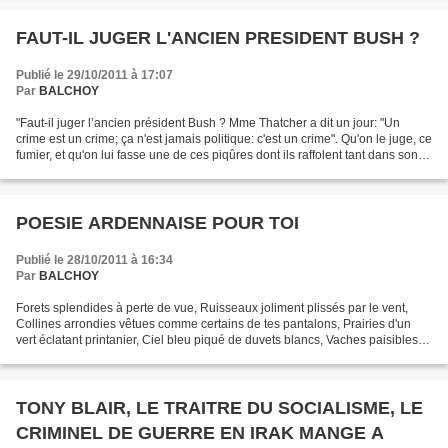
FAUT-IL JUGER L'ANCIEN PRESIDENT BUSH ?
Publié le 29/10/2011 à 17:07
Par
BALCHOY
"Faut-il juger l’ancien président Bush ? Mme Thatcher a dit un jour: "Un
crime est un crime; ça n'est jamais politique: c'est un crime". Qu'on le juge, ce
fumier, et qu'on lui fasse une de ces piqûres dont ils raffolent tant dans son
Texas natal... mais...
POESIE ARDENNAISE POUR TOI
Publié le 28/10/2011 à 16:34
Par
BALCHOY
Forets splendides à perte de vue, Ruisseaux joliment plissés par le vent,
Collines arrondies vêtues comme certains de tes pantalons, Prairies d'un
vert éclatant printanier, Ciel bleu piqué de duvets blancs, Vaches paisibles
sans stress, Premières fleurs...
TONY BLAIR, LE TRAITRE DU SOCIALISME, LE
CRIMINEL DE GUERRE EN IRAK MANGE A