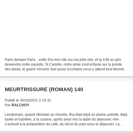
Paris demain Paris... enfin Dis-moi vite oui ma jolie mie, et la Cité en gris
deviendra notre paradis. Si Camille, notre amie s'est éclipsé sur la pointe
des pieds, le grand Vincent, tout aussi incompris nous y attend tout étonné
d'appartenir aujourd'hui...
MEURTRISSURE (ROMAN) 140
Publié le 30/10/2011 à 10:11
Par
BALCHOY
Lendemain, quand Ghislain se réveilla, Ria était déjà en pleine activité, déjà
lavée et habillée, à la cuisine, après avoir mis la table du déjeuner, elle
s’activait à la préparation du café, du lait et du pain pour le déjeuner. La
journée promettait...