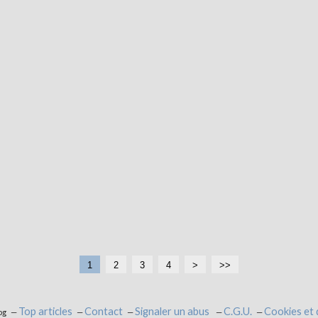
1
2
3
4
>
>>
Top articles
Contact
Signaler un abus
C.G.U.
Cookies et
og