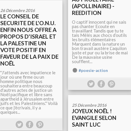
(APOLLINAIRE) -
26 Décembre 2016
REEDITION
LE CONSEIL DE
O captif innocent qui ne sais
SECURITE DE L'O.N.U.
pas chanter Ecoute en
ENFIN NOUS OFFRE A
travaillant Tandis que tu te
tais Mêlés aux chocs d’outils
PROPOS D'ISRAEL ET
les bruits élémentaires
LA PALESTINE UN
Marquent dans la nature un
bon travail austère L’aquilon
VOTE POSITIF EN
juste et pur ou la brise de mai
FAVEUR DE LA PAIX DE
De la mauvaise usine
soufflent...
NOËL
#poesie-action
"J'attends avec impatience le
jour où une firme ou un
homme politique nous
souhaitera entre beaucoup
d'autres actes de justice un
Noël pacifique et libre sans
apartheid à Jérusalem entre
juifs et les Palestiniens." Voilà
25 Décembre 2016
ce que j'écrivais, il y a
JOYEUX NOËL !
quelques...
EVANGILE SELON
SAINT LUC