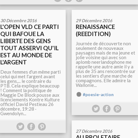
30 Décembre 2016
29 Décembre 2016
L'OPEN VLD CE PARTI
RENAISSANCE
QUI BAFOUE LA
(REEDITION)
LIBERTE DES GENS
Journée de découverte non
TOUT ASSERVI QU'IL
seulement de nouveaux
paysages mais de ma jeune et
EST AU MONDE DE
jolie voisine qui avec son
L'ARGENT
aplomb neerlandophone me
rappelle une autre amie il y a
plus de 35 ans rencontrée sur
Deux femmes d'un même parti
les sentiers d'une marche de
celui qui met l'argent avant
compagnons. Elle admire la
les gens,... le contraire du
Wallonie...
PTB. Cela explique beaucoup
! Comment la politique de
Maggie De Block pousse aux
#poesie-action
licenciements Kontre Kulture
officiel David Pestieau 26
décembre, 19:28 ·
Gwendolyn...
27 Décembre 2016
AU PROLETAIRE