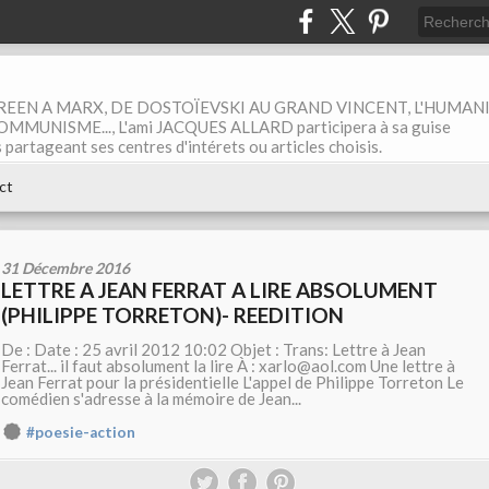
EEN A MARX, DE DOSTOÏEVSKI AU GRAND VINCENT, L'HUMAN
MUNISME..., L'ami JACQUES ALLARD participera à sa guise
rtageant ses centres d'intérets ou articles choisis.
ct
31 Décembre 2016
LETTRE A JEAN FERRAT A LIRE ABSOLUMENT
(PHILIPPE TORRETON)- REEDITION
De :
Date : 25 avril 2012 10:02 Objet : Trans: Lettre à Jean
Ferrat... il faut absolument la lire À : xarlo@aol.com Une lettre à
Jean Ferrat pour la présidentielle L'appel de Philippe Torreton Le
comédien s'adresse à la mémoire de Jean...
#poesie-action