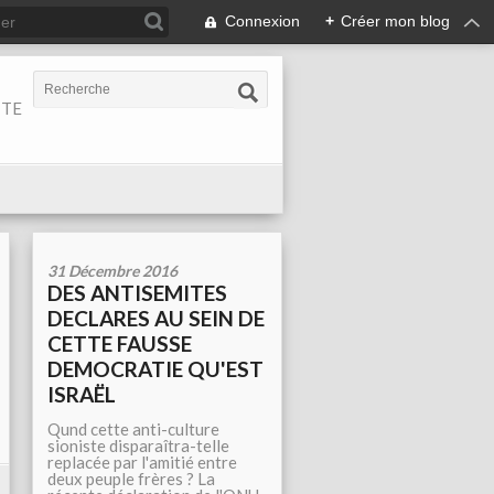
Connexion
+
Créer mon blog
ITE
31 Décembre 2016
DES ANTISEMITES
DECLARES AU SEIN DE
CETTE FAUSSE
DEMOCRATIE QU'EST
ISRAËL
Qund cette anti-culture
sioniste disparaîtra-telle
replacée par l'amitié entre
deux peuple frères ? La