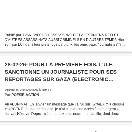
Publié par YVAN BALCHOY ASSASSINAT DE PALESTINIENS REFLET
D'AUTRES ASSASSINATS AUSSI CRIMINELS EN D'AUTRES TEMPS Hier
soir, sur LCI, dans leur prétendus parti-prix, les principaux "journalistes" ?
animateurs de cette télé soeur de TF1 et défendant le...
28-02-26- POUR LA PREMIERE FOIS, L'U.E.
SANCTIONNE UN JOURNALISTE POUR SES
REPORTAGES SUR GAZA (ELECTRONIC
INTIFADA)
Publié le 28/02/2026 à 08:33
Par
POESIE-ACTION
Ali ABUNIMAH En janvier, un message que j’ai vu sur Twitter/X m’a choqué.
« URGENT : À l’heure actuelle, je n’ai plus aucun accès à mon argent »,
écrivait Hüseyin Dogru . « Je ne peux plus nourrir ma famille, dont deux
nouveau-nés, à cause des sanctions...