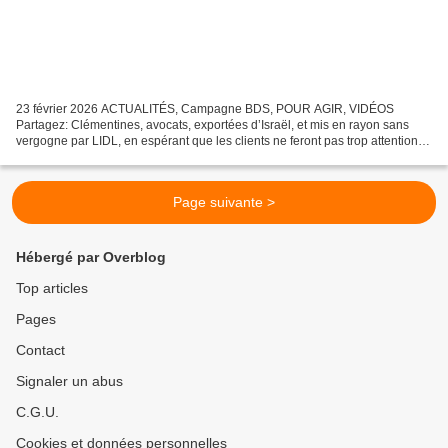
23 février 2026 ACTUALITÉS, Campagne BDS, POUR AGIR, VIDÉOS
Partagez: Clémentines, avocats, exportées d’Israël, et mis en rayon sans
vergogne par LIDL, en espérant que les clients ne feront pas trop attention à
la provenance… Mais quand les consommateurs...
Page suivante >
Hébergé par Overblog
Top articles
Pages
Contact
Signaler un abus
C.G.U.
Cookies et données personnelles