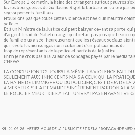
Sur Europe 1, ce matin, la haine des étrangers surtout pauvres s'e
lèvres bourgeoises de Guillaume Bigot le barbare en colère par e
regroupements familiaux.
N'oublions pas que toute cette violence est née d'un meurtre commi
policier.
Et à un Ministre de la Justice qui peut balayer devant sa porte, qu
d'argent ferait de Nahel un ange qu'il n’était pas plus que beauco
de famille plus aisée , heureusement que les réseaux sociaux aient
qui révèle les mensonges non seulement d'un policier mais de
trop de représentants de la police et parfois de la justice.
Enfin je ne crois pas a la valeur de sondages payés par le média fai
CNEWS.
LA CONCLUSION TOUJOURS LA MÊME , LA VIOLENCE FAIT D
SEULEMENT AUX INNOCENTS MAIS A CEUX QUI LA PRATIQU
LA HAINE DE L'IMMIGRE OU DU POLICIER, C'EST DÉJÀ DE LA 
A MES YEUX, S'IL A DEMANDE SINCÈREMENT PARDON A LA
LE POLICIER MEURTRIER A FAIT UN VRAI PAS EN AVANT VERS
24-02-26- MEFIEZ-VOUS DE LA PUBLICITE ET DE LA PROPAGANDE MEDI