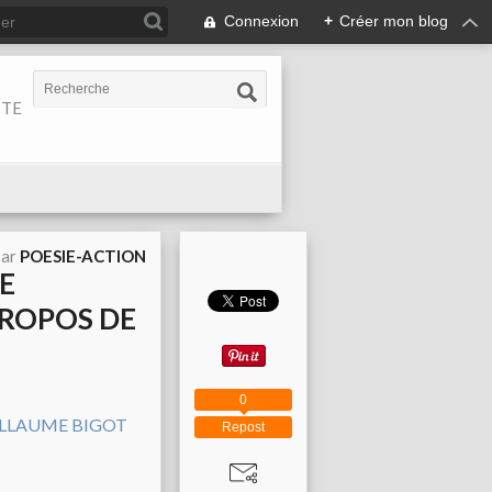
Connexion
+
Créer mon blog
ITE
par
POESIE-ACTION
LE
PROPOS DE
0
Repost