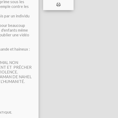
xprime sous les
xemple contre les
s par un individu
i pour beaucoup
up d'enfants même
 publier une vidéo
sande et haineux :
U MAL NON
ENT ET PRÊCHER
VIOLENCE.
 MAMAN DE NAHEL
 L’HUMANITÉ.
ATIQUE.