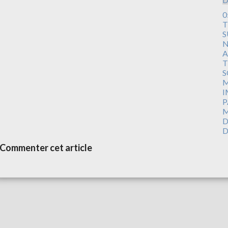
0
T
S
N
A
T
S
M
I
P
M
D
D
Commenter cet article