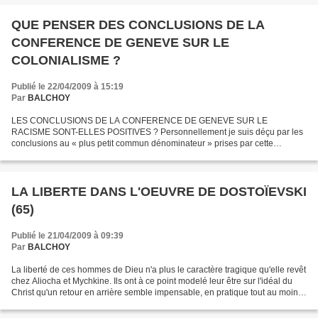
QUE PENSER DES CONCLUSIONS DE LA
CONFERENCE DE GENEVE SUR LE
COLONIALISME ?
Publié le 22/04/2009 à 15:19
Par
BALCHOY
LES CONCLUSIONS DE LA CONFERENCE DE GENEVE SUR LE
RACISME SONT-ELLES POSITIVES ? Personnellement je suis déçu par les
conclusions au « plus petit commun dénominateur » prises par cette
conférence. Je ne suis pas d’accord, je l’ai déjà dit, avec la conférence...
LA LIBERTE DANS L'OEUVRE DE DOSTOÏEVSKI
(65)
Publié le 21/04/2009 à 09:39
Par
BALCHOY
La liberté de ces hommes de Dieu n'a plus le caractère tragique qu'elle revêt
chez Aliocha et Mychkine. Ils ont à ce point modelé leur être sur l'idéal du
Christ qu'un retour en arrière semble impensable, en pratique tout au moins.
Ils ont dépassé, dirait-on,...