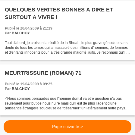
QUELQUES VERITES BONNES A DIRE ET
SURTOUT A VIVRE !
Publié le 20/04/2009 à 21:19
Par
BALCHOY
Tout d'abord, je crois en la réalité de la Shoah, le plus grave génocide sans
doute de tous les temps qui a massacré des millions d'hommes, de femmes
et d'enfants innocents pour la très grande majorité, juifs. Je reconnais qu'il y
a un lien historique...
MEURTRISSURE (ROMAN) 71
Publié le 19/04/2009 à 09:25
Par
BALCHOY
-"Nous sommes persuadés que l'homme dont il va être question n'a pas
seulement pour but de nous nuire mais qu'il est de plus l'agent d'une
puissance étrangère soucieuse de "désarmer" unilatéralement notre pays
pour pouvoir plus facilement le vaincre en...
Page suivante >