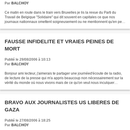
Par
BALCHOY
Ce matin en route dans le train vers Bruxelles je lis la revue du Parti du
Travail de Belgique "Solidaire" qui dit souvent en capitales ce que nos
journaux nationnaux omettent soigneusement ou ne mentionnent qu'en petit
italique comme les conditions restrictives...
FAUSSE INFIDELITE ET VRAIES PEINES DE
MORT
Publié le 29/08/2006 à 10:13
Par
BALCHOY
Bonjour ami lecteur, j'aimerais te partager une journéed'écoute de la radio,
de lecture de la presse qui m'a appris beaucoup non nécessairement sur la
vérité du monde où nous vivons mais de ce qu'on veut nous inculquer
coimme vérité pour nous modeler...
BRAVO AUX JOURNALISTES US LIBERES DE
GAZA
Publié le 27/08/2006 à 18:25
Par
BALCHOY