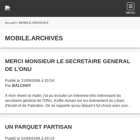
MENU
Accueil
» MOBILE.ARCHIVES
MOBILE.ARCHIVES
MERCI MONSIEUR LE SECRETAIRE GENERAL
DE L'ONU
Publié le 31/08/2006 à 20:54
Par
BALCHOY
A mon réveil ce matin, j'ai pu écouter un interview très intéressant du
secrétaire général de l'ONU, Koffie Annan sur les évènement du Liban,
d'Israël et de Palestine. On se rappelle qu'au départ il fut choisi avec une
forte pression des USA qui espéraient...
UN PARQUET PARTISAN
Publié le 31/08/2006 à 20:15