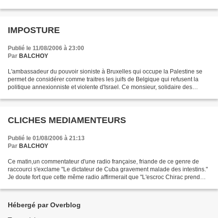
dépeçage de la Yougoslavie pour...
IMPOSTURE
Publié le 11/08/2006 à 23:00
Par
BALCHOY
L'ambassadeur du pouvoir sioniste à Bruxelles qui occupe la Palestine se
permet de considérer comme traitres les juifs de Belgique qui refusent la
politique annexionniste et violente d'Israel. Ce monsieur, solidaire des
assassins des peuples Libanais...
CLICHES MEDIAMENTEURS
Publié le 01/08/2006 à 21:13
Par
BALCHOY
Ce matin,un commentateur d'une radio française, friande de ce genre de
raccourci s'exclame "Le dictateur de Cuba gravement malade des intestins."
Je doute fort que cette même radio affirmerait que "L'escroc Chirac prend
ses vacances dans le sud de la...
Hébergé par Overblog