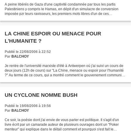
A peine libérés de Gaza d'une captivité condamnée par tous les partis
Palestiniens y compris le Hamas, en dépit d'un simulacre de conversion
imposée pzr leurs ravisseurs, les premiers mots libres d'un de ces
journalistes américains a été de convaincre...
LA CHINE ESPOIR OU MENACE POUR
L'HUMANITE ?
Publié le 22/08/2006 à 22:52
Par
BALCHOY
Je rentre de l'université marxiste d'été à Antwerpen où j'ai suivi un cours de
deux jours (12h de cours) sur "La Chine, menace ou espoir pour l'humanité
?" Au terme de ce cours, qui a montré comment le gouvenement communiste
entend développer son pays...
UN CYCLONE NOMME BUSH
Publié le 19/08/2006 à 19:56
Par
BALCHOY
Ce soir, la poésie dont j'ai envie de vous parler est politique. Il s'agit d'un
livre écrit par un camarade auteur de plusieurs ouvrages dont un "Poker
menteur" qui explique dans le détail comment et pourquoi s'est fait le