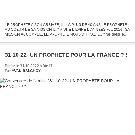
LE PROPHETE A SON ARRIVEE, IL Y A PLUS DE 40 ANS LE PROPHETE
AU COEUR DE SA MISSION IL Y A UNE DIZAINE D'ANNEES Fev. 2016 : SA
MISSION ACCOMPLIE, LE PROPHETE NOUS DIT : "ADIEU." Né, sous le
style figuratif, le prophète nous apparaît d'emblée comme un...
31-10-22- UN PROPHETE POUR LA FRANCE ? !
Publié le 31/10/2022 à 00:17
Par
YVAN BALCHOY