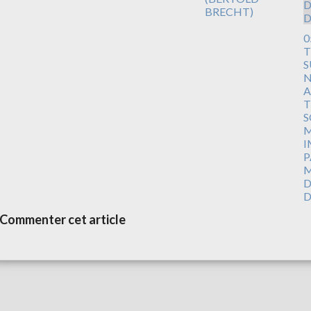
BRECHT)
0
T
S
N
A
T
S
M
I
P
M
D
D
Commenter cet article