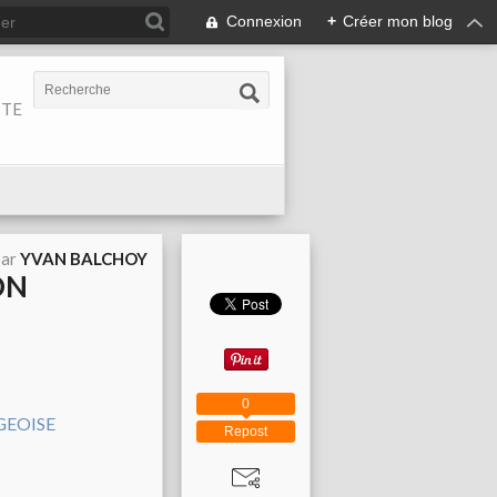
Connexion
+
Créer mon blog
ITE
par
YVAN BALCHOY
ON
0
Repost