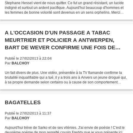
Stephane Hessel vient de nous quitter. Ce fut un grand résistant, un lucide
indigné et surtout un ardent pacifique. Aujourd'hui beaucoup d'hommes et
les femmes de bonne volonté sont devenus en un sens orphelins. Merci
Stéphane, grâce à toi notre humanité...
A L'OCCASION D'UN PASSAGE A TABAC
MEURTRIER ET POLICIER A ANTWERPEN,
BART DE WEVER CONFIRME UNE FOIS DE
PLUS SES CONVICTIONS D'EXTREME DROITE
Publié le 27/02/2013 à 22:04
Par
BALCHOY
Un fait divers de plus. Une vidéo, présentée à la TV flamande confirme la
brutalité inqualifiable qui a tué, il y a trois ans à Anvers un jeune drogué qui,
à sa propre demande selon certains ou à cause de son comportement
agressif, selon d'autres, fut...
BAGATELLES
Publié le 27/02/2013 à 11:37
Par
BALCHOY
Aujourd'hui trève de Sarko et de ses vilénies. J'ai envie de poésie ! C'est le
deuxième poème de mon regretté cousin Freddy que je vous présente ici.