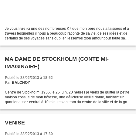
Je vous livre ici une des nombreuses K7 que mon père nous a laissées et à
travers lesquelles il nous a beaucoup raconté de sa vie, de ses idées et de
certains de ses voyages sans oublier l'essentiel :son amour pour toute sa
famille tant ceux qui l'avaient...
MA DAME DE STOCKHOLM (CONTE MI-
IMAGINAIRE)
Publié le 28/02/2013 à 18:52
Par
BALCHOY
Centre de Stockholm, 1956, le 25 juin, 20 heures je viens de quitter la petite
maison cossue de mon hôtesse, une délicieuse vieille dame, habitant un
quartier assez central à 10 minutes en tram du centre de la ville et de la gare
où matin et soir je m’en...
VENISE
Publié le 28/02/2013 à 17:30