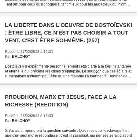
Tant pis pour ceux qu'il choquera, tant mieux pour les audacieux qui n'ont
pas peur des mots... . Des...
LA LIBERTE DANS L'OEUVRE DE DOSTOÏEVSKI
: ÊTRE LIBRE, CE N'EST PAS CHOISIR A TOUT
VENT, C'EST ÊTRE SOI-MÊME. (257)
Publié le 27/02/2013 à 10:31
Par
BALCHOY
Dostoïevski a expérimenté personnellement cette clarté à la fois instantanée
et éternelle qui précède les crises d’épilepsie. Le soupçon que ces éclairs et
illuminations n’étaient peut-être qu’une maladie l’a tourmenté. Bohatec dans
son ouvrage sur l’écrivain...
PROUDHON, MARX ET JESUS, FACE A LA
RICHESSE (REEDITION)
Publié le 26/02/2013 à 16:33
Par
BALCHOY
Si j'avais à répondre à la question suivante : Qu'est-ce que l'esclavage ? et
que d'un seul mot je répondisse : c'est l'assassinat, ma pensée serait d'abord