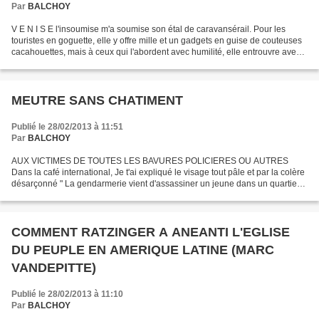
Par
BALCHOY
V E N I S E l'insoumise m'a soumise son étal de caravansérail. Pour les
touristes en goguette, elle y offre mille et un gadgets en guise de couteuses
cacahouettes, mais à ceux qui l'abordent avec humilité, elle entrouvre avec
fierté les mystères de sa...
MEUTRE SANS CHATIMENT
Publié le 28/02/2013 à 11:51
Par
BALCHOY
AUX VICTIMES DE TOUTES LES BAVURES POLICIERES OU AUTRES
Dans la café international, Je t'ai expliqué le visage tout pâle et par la colère
désarçonné " La gendarmerie vient d'assassiner un jeune dans un quartier
immigré. " " Il était sûrement basané venait...
COMMENT RATZINGER A ANEANTI L'EGLISE
DU PEUPLE EN AMERIQUE LATINE (MARC
VANDEPITTE)
Publié le 28/02/2013 à 11:10
Par
BALCHOY