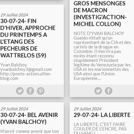
GROS MENSONGES
DE MACRON
29 Juillet 2024
(INVESTIG'ACTION-
30-07-24- FIN
MICHEL COLLON)
D'HIVER, APPROCHE
NOTE D'YVAN BALCHOY
DU PRINTEMPS A
Guaido n'était qu'un
L'ETANG DES
représentant de la CIA et des
cartels de la drogue en
PECHEURS DE
Colombie. Il n'en n'ra pas
WATTRELOS (59)
moins étant reconnu
stupidement Président
Yvan Balchoy
légitime du Venezuela par les
yvanbalchoy3@gmail.com
USA et les marionnettes des
http://poete-action.ultim-
USA ainsi que l'Union
blog.com
Européenne....
29 Juillet 2024
29 Juillet 2024
30-07-24- BEL AVENIR
29-07-24- LA LIBERTE
(YVAN BALCHOY)
LA LIBERTE, C'EST FAIRE
COULER DE L'ENCRE, PAS
N'avoir comme avenir que ton
DU SANG !