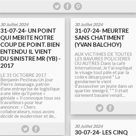
30 Juillet 2024
30 Juillet 2024
31-07-24- UN POINT
31-07-24- MEURTRE
QUI MERITE NOTRE
SANS CHATIMENT
COUP DE POINT. BIEN
(YVAN BALCHOY)
ENTENDU IL VIENT
AUX VICTIMES DE TOUTES
DU SINISTRE MR (YB) -
LES BAVURES POLICIERES
OU AUTRES Dans la café
2017
international, Je t'ai expliqué
le visage tout pâle et par la
LE 31 OCTOBRE 2017
colère désarçonné " La
Benjamin Pestieau Un jour
gendarmerie vient
Pierre Jemanage, patron
d'assassiner un jeune dans un
d’une entreprise de logistique
quartier immigré. " " Il était
a une idée qu’il pense «
sûrement basané venait...
géniale ». Il convoque tous ses
travailleurs pour leur
annoncer. « Chers
collaborateurs, nous avons
décidé de moderniser et de...
30 Juillet 2024
30-07-24- LES CINQ