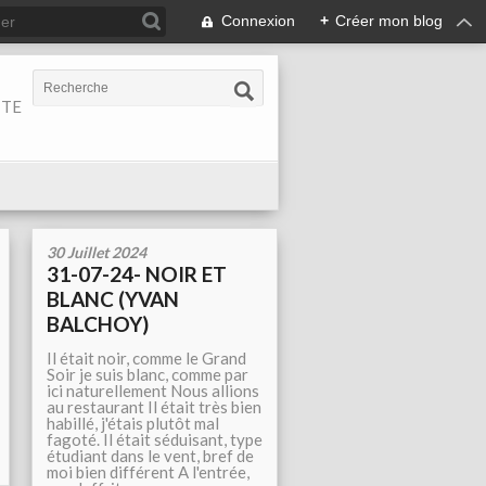
Connexion
+
Créer mon blog
ITE
30 Juillet 2024
31-07-24- NOIR ET
BLANC (YVAN
BALCHOY)
Il était noir, comme le Grand
Soir je suis blanc, comme par
ici naturellement Nous allions
au restaurant Il était très bien
habillé, j'étais plutôt mal
fagoté. Il était séduisant, type
étudiant dans le vent, bref de
moi bien différent A l'entrée,