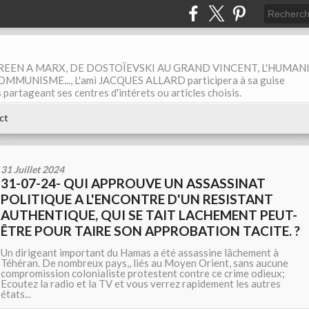
EEN A MARX, DE DOSTOÏEVSKI AU GRAND VINCENT, L'HUMAN
MUNISME..., L'ami JACQUES ALLARD participera à sa guise
rtageant ses centres d'intérets ou articles choisis.
ct
31 Juillet 2024
31-07-24- QUI APPROUVE UN ASSASSINAT
POLITIQUE A L'ENCONTRE D'UN RESISTANT
AUTHENTIQUE, QUI SE TAIT LACHEMENT PEUT-
ÊTRE POUR TAIRE SON APPROBATION TACITE. ?
Un dirigeant important du Hamas a été assassine lâchement à
Téhéran. De nombreux pays,, liés au Moyen Orient, sans aucune
compromission colonialiste protestent contre ce crime odieux;
Ecoutez la radio et la TV et vous verrez rapidement les autres
états...