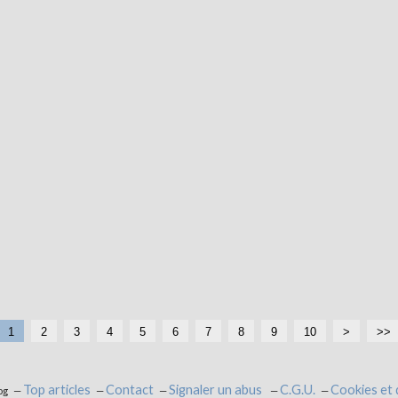
1
2
3
4
5
6
7
8
9
10
>
>>
Top articles
Contact
Signaler un abus
C.G.U.
Cookies et
og