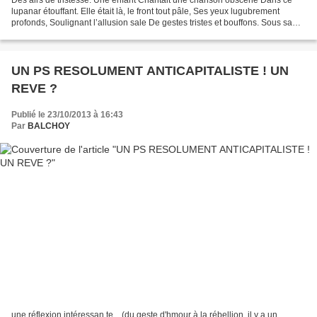
lupanar étouffant. Elle était là, le front tout pâle, Ses yeux lugubrement
profonds, Soulignant l’allusion sale De gestes tristes et bouffons. Sous sa
robe étroite et fripée La misérable...
UN PS RESOLUMENT ANTICAPITALISTE ! UN
REVE ?
Publié le 23/10/2013 à 16:43
Par
BALCHOY
une réflexion intéressan te... (du geste d'hmour à la rébellion, il y a un