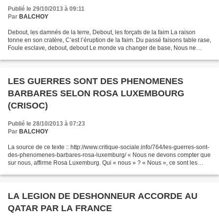
Publié le 29/10/2013 à 09:11
Par
BALCHOY
Debout, les damnés de la terre, Debout, les forçats de la faim La raison
tonne en son cratère, C’est l’éruption de la faim. Du passé faisons table rase,
Foule esclave, debout, debout Le monde va changer de base, Nous ne
sommes rien, soyons tout. C’est...
LES GUERRES SONT DES PHENOMENES
BARBARES SELON ROSA LUXEMBOURG
(CRISOC)
Publié le 28/10/2013 à 07:23
Par
BALCHOY
La source de ce texte :: http://www.critique-sociale.info/764/les-guerres-sont-
des-phenomenes-barbares-rosa-luxemburg/ « Nous ne devons compter que
sur nous, affirme Rosa Luxemburg. Qui « nous » ? « Nous », ce sont les
millions de prolétaires de Prusse...
LA LEGION DE DESHONNEUR ACCORDE AU
QATAR PAR LA FRANCE