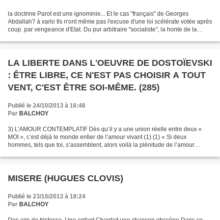
la doctrine Parot est une ignominie... Et le cas "français" de Georges
Abdallah? à xarlo Ils n'ont même pas l'excuse d'une loi scélérate votée après
coup. par vengeance d'Etat. Du pur arbitraire "socialiste", la honte de la
France. Mais qui s'en étonne...
LA LIBERTE DANS L'OEUVRE DE DOSTOÏEVSKI
: ÊTRE LIBRE, CE N'EST PAS CHOISIR A TOUT
VENT, C'EST ÊTRE SOI-MÊME. (285)
Publié le 24/10/2013 à 16:48
Par
BALCHOY
3) L’AMOUR CONTEMPLATIF Dès qu’il y a une union réelle entre deux «
MOI », c’est déjà le monde entier de l’amour vivant (1) (1) « Si deux
hommes, tels que toi, s’assemblent, alors voilà la plénitude de l’amour
vivant. » : « Les Frères Karamazov », page...
MISERE (HUGUES CLOVIS)
Publié le 23/10/2013 à 18:24
Par
BALCHOY
Des airs de tristesse. Une enfant Chantait une chanson obscène Dans ce