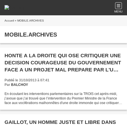
MENU
Accueil
» MOBILE.ARCHIVES
MOBILE.ARCHIVES
HONTE A LA DROITE QUI OSE CRITIQUER UNE
DECISION COURAGEUSE DU GOUVERNEMENT
FACE A UN PROJET MAL PREPARE PAR L'UMP
QUI SE RENIE ELLE-MEME.
Publié le 31/10/2013 à 07:41
Par
BALCHOY
En écoutant les interventions parlementaires sur la TROIS cet après-midi,
j’avoue que j’ai trouvé que l’intervention du Premier Ministre de la France
face aux vociférations malhonnêtes d'une droite immonde qui ose critiquer
tout à la fois l’écotaxe qu’elle...
GAILLOT, UN HOMME JUSTE ET LIBRE DANS