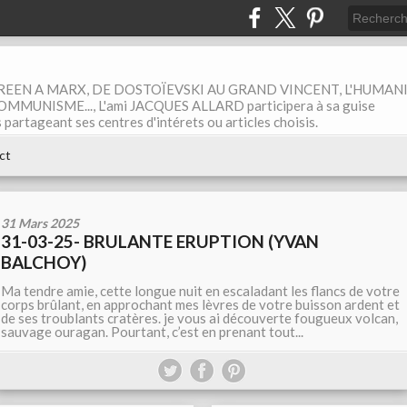
EEN A MARX, DE DOSTOÏEVSKI AU GRAND VINCENT, L'HUMAN
MUNISME..., L'ami JACQUES ALLARD participera à sa guise
rtageant ses centres d'intérets ou articles choisis.
ct
31 Mars 2025
31-03-25- BRULANTE ERUPTION (YVAN
BALCHOY)
Ma tendre amie, cette longue nuit en escaladant les flancs de votre
corps brûlant, en approchant mes lèvres de votre buisson ardent et
de ses troublants cratères. je vous ai découverte fougueux volcan,
sauvage ouragan. Pourtant, c’est en prenant tout...