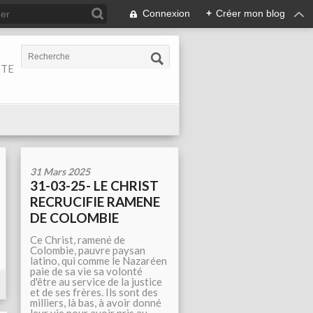
Connexion
+
Créer mon blog
ITE
31 Mars 2025
31-03-25- LE CHRIST
RECRUCIFIE RAMENE
DE COLOMBIE
Ce Christ, ramené de
Colombie, pauvre paysan
latino, qui comme le Nazaréen
paie de sa vie sa volonté
d'être au service de la justice
et de ses frères. Ils sont des
milliers, là bas, à avoir donné