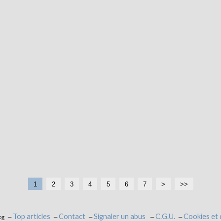
1
2
3
4
5
6
7
>
>>
Top articles
Contact
Signaler un abus
C.G.U.
Cookies et
og