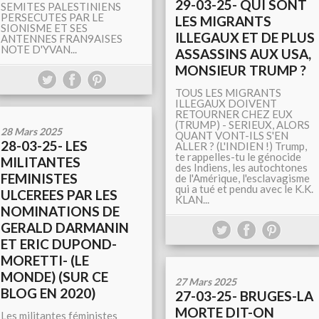
29-03-25- QUI SONT
SEMITES PALESTINIENS
PERSECUTES PAR LE
LES MIGRANTS
SIONISME ET SES
ILLEGAUX ET DE PLUS
ANTENNES FRAN9AISES
NOTE D'YVAN...
ASSASSINS AUX USA,
MONSIEUR TRUMP ?
TOUS LES MIGRANTS
ILLEGAUX DOIVENT
RETOURNER CHEZ EUX
(TRUMP) - SERIEUX, ALORS
28 Mars 2025
QUANT VONT-ILS S'EN
28-03-25- LES
ALLER ? (L'INDIEN !) Trump,
te rappelles-tu le génocide
MILITANTES
des Indiens, les autochtones
FEMINISTES
de l'Amérique, l'esclavagisme
qui a tué et pendu avec le K.K.
ULCEREES PAR LES
KLAN...
NOMINATIONS DE
GERALD DARMANIN
ET ERIC DUPOND-
MORETTI- (LE
MONDE) (SUR CE
27 Mars 2025
BLOG EN 2020)
27-03-25- BRUGES-LA
MORTE DIT-ON
Les militantes féministes