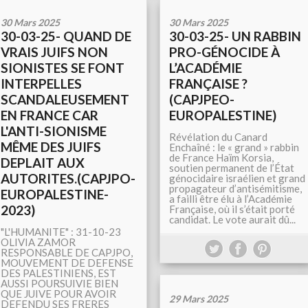
30 Mars 2025
30 Mars 2025
30-03-25- QUAND DE
30-03-25- UN RABBIN
VRAIS JUIFS NON
PRO-GÉNOCIDE À
SIONISTES SE FONT
L’ACADÉMIE
INTERPELLES
FRANÇAISE ?
SCANDALEUSEMENT
(CAPJPEO-
EN FRANCE CAR
EUROPALESTINE)
L'ANTI-SIONISME
Révélation du Canard
MÊME DES JUIFS
Enchaîné : le « grand » rabbin
de France Haïm Korsia,
DEPLAIT AUX
soutien permanent de l’État
AUTORITES.(CAPJPO-
génocidaire israélien et grand
propagateur d’antisémitisme,
EUROPALESTINE-
a failli être élu à l’Académie
2023)
Française, où il s’était porté
candidat. Le vote aurait dû...
"L'HUMANITE" : 31-10-23
OLIVIA ZAMOR
RESPONSABLE DE CAPJPO,
MOUVEMENT DE DEFENSE
DES PALESTINIENS, EST
AUSSI POURSUIVIE BIEN
QUE JUIVE POUR AVOIR
29 Mars 2025
DEFENDU SES FRERES