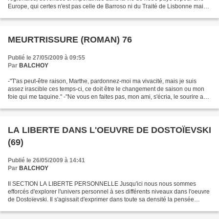
Europe, qui certes n'est pas celle de Barroso ni du Traité de Lisbonne mais
l'Europe des gens, des travailleurs...
MEURTRISSURE (ROMAN) 76
Publié le 27/05/2009 à 09:55
Par
BALCHOY
-"T'as peut-être raison, Marthe, pardonnez-moi ma vivacité, mais je suis
assez irascible ces temps-ci, ce doit être le changement de saison ou mon
foie qui me taquine." -"Ne vous en faites pas, mon ami, s'écria, le sourire aux
lèvres l'infirmier qui débouchait...
LA LIBERTE DANS L'OEUVRE DE DOSTOÏEVSKI
(69)
Publié le 26/05/2009 à 14:41
Par
BALCHOY
II SECTION LA LIBERTE PERSONNELLE Jusqu'ici nous nous sommes
efforcés d'explorer l'univers personnel à ses différents niveaux dans l'oeuvre
de Dostoïevski. Il s'agissait d'exprimer dans toute sa densité la pensée
souvent hésitante et tâtonnante de l'écrivain...