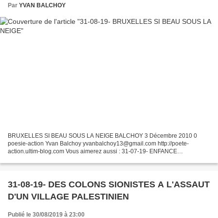
Par
YVAN BALCHOY
BRUXELLES SI BEAU SOUS LA NEIGE BALCHOY 3 Décembre 2010 0
poesie-action Yvan Balchoy yvanbalchoy13@gmail.com http://poete-
action.ultim-blog.com Vous aimerez aussi : 31-07-19- ENFANCE
MASSACREE (TAHAR) 23-02-19- LA FRANCE N'EST PAS BLANCHE,
MASCULIN, HETEROSEXUELLE...
31-08-19- DES COLONS SIONISTES A L'ASSAUT
D'UN VILLAGE PALESTINIEN
Publié le 30/08/2019 à 23:00