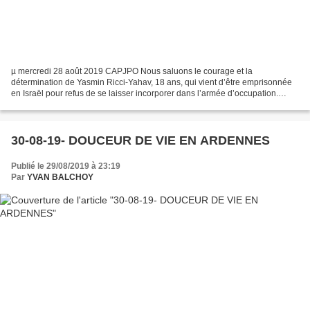
µ mercredi 28 août 2019 CAPJPO Nous saluons le courage et la
détermination de Yasmin Ricci-Yahav, 18 ans, qui vient d’être emprisonnée
en Israël pour refus de se laisser incorporer dans l’armée d’occupation.
Dans notre article du 2 août dernier (http://www.europalestine.com/spip.php?
article411),...
30-08-19- DOUCEUR DE VIE EN ARDENNES
Publié le 29/08/2019 à 23:19
Par
YVAN BALCHOY