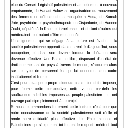
élue du Conseil Législatif palestinien et actuellement à nouveau
emprisonnée, de Hanadi Halawani, organisatrice du mouvement
des femmes en défense de la mosquée al-Aqsa, de Samah
Jabr, psychiatre et psychothérapeute en Cisjordanie, de Haneen
Zoabi, députée à la Knesset israélienne... et de tant d'autres qui
mériteraient tout autant d'être mentionnés.
L'enseignement qui se dégage à la lecture est évident : la
société palestinienne apparaît dans sa réalité d'aujourd'hui, sous
occupation, et dans son devenir lorsque la libération sera
devenue effective. Une Palestine libre, disposant d'un état de
droit comme tant de pays à travers le monde, s'appuiera alors
sur ce type de personnalités qui lui donneront son cadre
institutionnel et formel.
C'est pour cela que le propre discours palestinien doit s'imposer,
pour fournir cette perspective, cette vision, par-delà les
souffrances indicibles imposées au peuple palestinien… et cet
ouvrage participe pleinement à ce projet.
Si nous recommandons fortement cette lecture, c'est pour que
notre connaissance de la société palestinienne soit réelle et
rende notre solidarité plus effective. Les Palestiniennes et
Palestiniens qui s'expriment ici forcent le respect, méritent tout