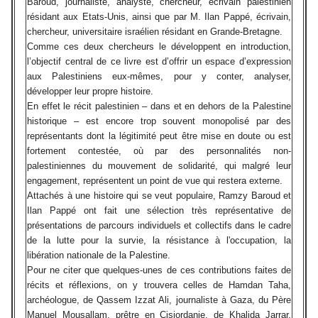
Baroud, journaliste, analyste, chercheur, écrivain palestinien
résidant aux Etats-Unis, ainsi que par M. Ilan Pappé, écrivain,
chercheur, universitaire israélien résidant en Grande-Bretagne.
Comme ces deux chercheurs le développent en introduction,
l’objectif central de ce livre est d’offrir un espace d’expression
aux Palestiniens eux-mêmes, pour y conter, analyser,
développer leur propre histoire.
En effet le récit palestinien – dans et en dehors de la Palestine
historique – est encore trop souvent monopolisé par des
représentants dont la légitimité peut être mise en doute ou est
fortement contestée, où par des personnalités non-
palestiniennes du mouvement de solidarité, qui malgré leur
engagement, représentent un point de vue qui restera externe.
Attachés à une histoire qui se veut populaire, Ramzy Baroud et
Ilan Pappé ont fait une sélection très représentative de
présentations de parcours individuels et collectifs dans le cadre
de la lutte pour la survie, la résistance à l'occupation, la
libération nationale de la Palestine.
Pour ne citer que quelques-unes de ces contributions faites de
récits et réflexions, on y trouvera celles de Hamdan Taha,
archéologue, de Qassem Izzat Ali, journaliste à Gaza, du Père
Manuel Mousallam, prêtre en Cisjordanie, de Khalida Jarrar,