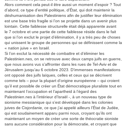
Alors comment cela peut-il être aussi un moment d’espoir ? Tout
d’abord, ce type d’entité politique, d’État, qui doit maintenir la
déshumanisation des Palestiniens afin de justifier leur élimination
est une base très fragile si l’on se projette dans un avenir plus
lointain. Cette faiblesse structurelle était déjà apparente avant
le 7 octobre et une partie de cette faiblesse réside dans le fait
que si l’on exclut le projet d’élimination, il y a très peu de choses
qui unissent le groupe de personnes qui se définissent comme la
« nation juive » en Israël.
Si l’on exclut la nécessité de combattre et d’éliminer les
Palestinien.nes, on se retrouve avec deux camps juifs en guerre,
que nous avons vus s’affronter dans les rues de Tel-Aviv et de
Jérusalem jusqu’au 6 octobre 2023. D’immenses manifestations
ont opposé des juifs laïques, celles et ceux qui se décrivent
comme tels – pour la plupart d’origine européenne – qui croient
qu’il est possible de créer un État démocratique pluraliste tout en
maintenant l’occupation et l’apartheid à l’égard des
Palestinien.nes à l’intérieur d’Israël -, à un nouveau type de
sionisme messianique qui s’est développé dans les colonies
juives de Cisjordanie, ce que j’ai appelé ailleurs l’État de Judée,
qui est soudainement apparu parmi nous, croyant qu’ils ont
maintenant un moyen de créer une sorte de théocratie sioniste
sans aucune considération pour la démocratie, et croyant que