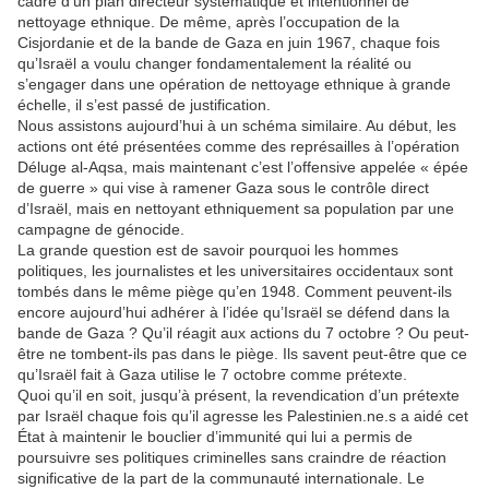
cadre d’un plan directeur systématique et intentionnel de
nettoyage ethnique. De même, après l’occupation de la
Cisjordanie et de la bande de Gaza en juin 1967, chaque fois
qu’Israël a voulu changer fondamentalement la réalité ou
s’engager dans une opération de nettoyage ethnique à grande
échelle, il s’est passé de justification.
Nous assistons aujourd’hui à un schéma similaire. Au début, les
actions ont été présentées comme des représailles à l’opération
Déluge al-Aqsa, mais maintenant c’est l’offensive appelée « épée
de guerre » qui vise à ramener Gaza sous le contrôle direct
d’Israël, mais en nettoyant ethniquement sa population par une
campagne de génocide.
La grande question est de savoir pourquoi les hommes
politiques, les journalistes et les universitaires occidentaux sont
tombés dans le même piège qu’en 1948. Comment peuvent-ils
encore aujourd’hui adhérer à l’idée qu’Israël se défend dans la
bande de Gaza ? Qu’il réagit aux actions du 7 octobre ? Ou peut-
être ne tombent-ils pas dans le piège. Ils savent peut-être que ce
qu’Israël fait à Gaza utilise le 7 octobre comme prétexte.
Quoi qu’il en soit, jusqu’à présent, la revendication d’un prétexte
par Israël chaque fois qu’il agresse les Palestinien.ne.s a aidé cet
État à maintenir le bouclier d’immunité qui lui a permis de
poursuivre ses politiques criminelles sans craindre de réaction
significative de la part de la communauté internationale. Le