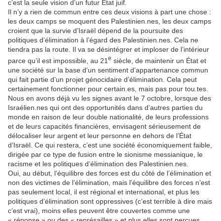
c’est la seule vision d’un futur État juif.
Il n’y a rien de commun entre ces deux visions à part une chose :
les deux camps se moquent des Palestinien.nes, les deux camps
croient que la survie d’Israël dépend de la poursuite des
politiques d’élimination à l’égard des Palestinien.nes. Cela ne
tiendra pas la route. Il va se désintégrer et imploser de l’intérieur
e
parce qu’il est impossible, au 21
siècle, de maintenir un État et
une société sur la base d’un sentiment d’appartenance commun
qui fait partie d’un projet génocidaire d’élimination. Cela peut
certainement fonctionner pour certain.es, mais pas pour tou.tes.
Nous en avons déjà vu les signes avant le 7 octobre, lorsque des
Israélien.nes qui ont des opportunités dans d’autres parties du
monde en raison de leur double nationalité, de leurs professions
et de leurs capacités financières, envisagent sérieusement de
délocaliser leur argent et leur personne en dehors de l’État
d’Israël. Ce qui restera, c’est une société économiquement faible,
dirigée par ce type de fusion entre le sionisme messianique, le
racisme et les politiques d’élimination des Palestinien.nes.
Oui, au début, l’équilibre des forces est du côté de l’élimination et
non des victimes de l’élimination, mais l’équilibre des forces n’est
pas seulement local, il est régional et international, et plus les
politiques d’élimination sont oppressives (c’est terrible à dire mais
c’est vrai), moins elles peuvent être couvertes comme une
« réponse » ou des « représailles » et plus elles sont perçues