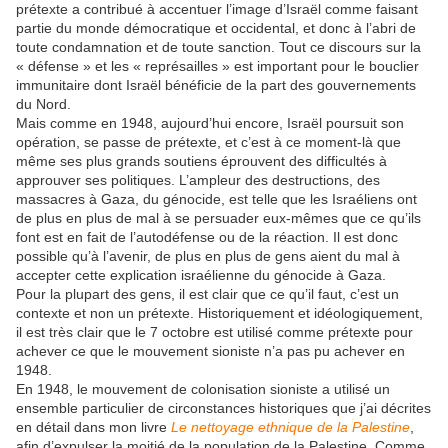
prétexte a contribué à accentuer l’image d’Israël comme faisant
partie du monde démocratique et occidental, et donc à l’abri de
toute condamnation et de toute sanction. Tout ce discours sur la
« défense » et les « représailles » est important pour le bouclier
immunitaire dont Israël bénéficie de la part des gouvernements
du Nord.
Mais comme en 1948, aujourd’hui encore, Israël poursuit son
opération, se passe de prétexte, et c’est à ce moment-là que
même ses plus grands soutiens éprouvent des difficultés à
approuver ses politiques. L’ampleur des destructions, des
massacres à Gaza, du génocide, est telle que les Israéliens ont
de plus en plus de mal à se persuader eux-mêmes que ce qu’ils
font est en fait de l’autodéfense ou de la réaction. Il est donc
possible qu’à l’avenir, de plus en plus de gens aient du mal à
accepter cette explication israélienne du génocide à Gaza.
Pour la plupart des gens, il est clair que ce qu’il faut, c’est un
contexte et non un prétexte. Historiquement et idéologiquement,
il est très clair que le 7 octobre est utilisé comme prétexte pour
achever ce que le mouvement sioniste n’a pas pu achever en
1948.
En 1948, le mouvement de colonisation sioniste a utilisé un
ensemble particulier de circonstances historiques que j’ai décrites
en détail dans mon livre
Le nettoyage ethnique de la Palestine
,
afin d’expulser la moitié de la population de la Palestine. Comme