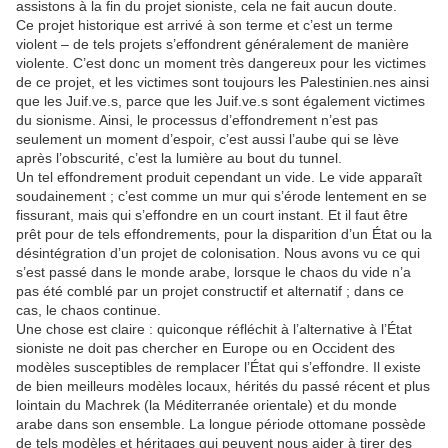
assistons à la fin du projet sioniste, cela ne fait aucun doute.
Ce projet historique est arrivé à son terme et c’est un terme
violent – de tels projets s’effondrent généralement de manière
violente. C’est donc un moment très dangereux pour les victimes
de ce projet, et les victimes sont toujours les Palestinien.nes ainsi
que les Juif.ve.s, parce que les Juif.ve.s sont également victimes
du sionisme. Ainsi, le processus d’effondrement n’est pas
seulement un moment d’espoir, c’est aussi l’aube qui se lève
après l’obscurité, c’est la lumière au bout du tunnel.
Un tel effondrement produit cependant un vide. Le vide apparaît
soudainement ; c’est comme un mur qui s’érode lentement en se
fissurant, mais qui s’effondre en un court instant. Et il faut être
prêt pour de tels effondrements, pour la disparition d’un État ou la
désintégration d’un projet de colonisation. Nous avons vu ce qui
s’est passé dans le monde arabe, lorsque le chaos du vide n’a
pas été comblé par un projet constructif et alternatif ; dans ce
cas, le chaos continue.
Une chose est claire : quiconque réfléchit à l’alternative à l’État
sioniste ne doit pas chercher en Europe ou en Occident des
modèles susceptibles de remplacer l’État qui s’effondre. Il existe
de bien meilleurs modèles locaux, hérités du passé récent et plus
lointain du Machrek (la Méditerranée orientale) et du monde
arabe dans son ensemble. La longue période ottomane possède
de tels modèles et héritages qui peuvent nous aider à tirer des