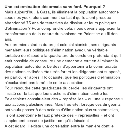
Une extermination désormais sans fard. Pourquoi ?
Mais aujourd’hui, à Gaza, ils éliminent la population autochtone
sous nos yeux, alors comment se fait-il qu’ils aient presque
abandonné 75 ans de tentatives de dissimuler leurs politiques
d’élimination ? Pour comprendre cela, nous devons apprécier la
transformation de la nature du sionisme en Palestine au fil des
ans.
Aux premiers stades du projet colonial sioniste, ses dirigeants
menaient leurs politiques d’élimination avec une véritable
tentative de résoudre la quadrature du cercle en prétendant qu’il
était possible de construire une démocratie tout en éliminant la
population autochtone. Le désir d’appartenir à la communauté
des nations civilisées était très fort et les dirigeants ont supposé,
en particulier après l’Holocauste, que les politiques d’élimination
n’excluraient pas Israël de cette association.
Pour résoudre cette quadrature du cercle, les dirigeants ont
insisté sur le fait que leurs actions d’élimination contre les
Palestiniens constituaient des « représailles » ou une « réponse »
aux actions palestiniennes. Mais très vite, lorsque ces dirigeants
ont voulu passer à des actions d’élimination plus substantielles,
ils ont abandonné le faux prétexte des « représailles » et ont
simplement cessé de justifier ce qu’ils faisaient.
À cet égard, il existe une corrélation entre la manière dont le