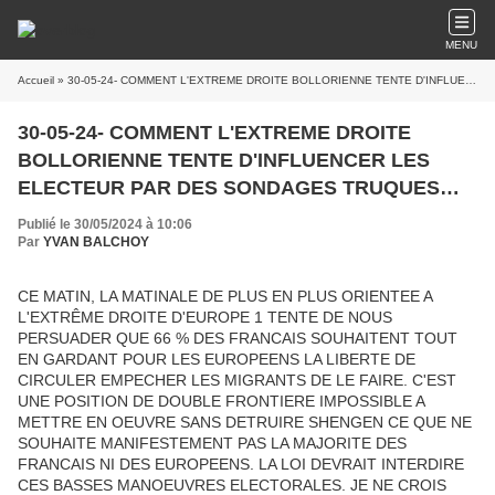
MENU
Accueil
» 30-05-24- COMMENT L'EXTREME DROITE BOLLORIENNE TENTE D'INFLUENCER LES ELECTEUR PAR DES SONDAGES TRUQUES PAYES BIEN ENTENDU PAR EUX
30-05-24- COMMENT L'EXTREME DROITE
BOLLORIENNE TENTE D'INFLUENCER LES
ELECTEUR PAR DES SONDAGES TRUQUES
PAYES BIEN ENTENDU PAR EUX
Publié le 30/05/2024 à 10:06
Par
YVAN BALCHOY
CE MATIN, LA MATINALE DE PLUS EN PLUS ORIENTEE A
L'EXTRÊME DROITE D'EUROPE 1 TENTE DE NOUS
PERSUADER QUE 66 % DES FRANCAIS SOUHAITENT TOUT
EN GARDANT POUR LES EUROPEENS LA LIBERTE DE
CIRCULER EMPECHER LES MIGRANTS DE LE FAIRE. C'EST
UNE POSITION DE DOUBLE FRONTIERE IMPOSSIBLE A
METTRE EN OEUVRE SANS DETRUIRE SHENGEN CE QUE NE
SOUHAITE MANIFESTEMENT PAS LA MAJORITE DES
FRANCAIS NI DES EUROPEENS. LA LOI DEVRAIT INTERDIRE
CES BASSES MANOEUVRES ELECTORALES. JE NE CROIS