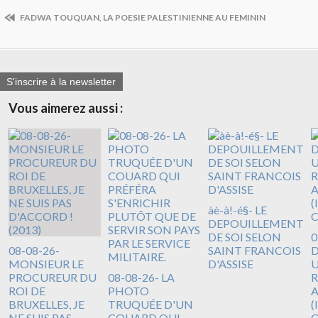
FADWA TOUQUAN, LA POESIE PALESTINIENNE AU FEMININ
S'inscrire à la newsletter
Vous aimerez aussi :
àè-à!-é§- LE
DEPOUILLEMENT
DE SOI SELON
0
08-08-26-
SAINT FRANCOIS
D
MONSIEUR LE
D'ASSISE
U
PROCUREUR DU
08-08-26- LA
R
ROI DE
PHOTO
A
BRUXELLES, JE
TRUQUÉE D'UN
(
NE SUIS PAS
COUARD QUI