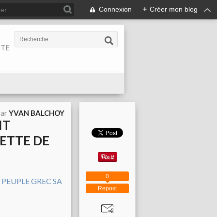
Connexion
+
Créer mon blog
ITE
par
YVAN BALCHOY
IT
ETTE DE
0
Repost