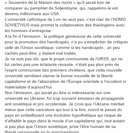
« Souvenirs de la Maison des morts » qu’il serait bon de
comparer au pamphlet de Soljenitsyne, qui, rappelons-le est
devenu millionnaire aux USA.
L’université catholique de Lviv ne veut pas, c’est clair de l’HOMO
SOVIETIVUS mais promet la collaboration des théologiens avec
les hommes d’entreprise.
A la fin d l’émission ; la politique généreuse de cette université
pour la promotion des handicapés, n’a pu s’empêcher de critiquer
celle de l’Union soviétique, comme si les handicapés , un peu
cachés peut-être, y étaient mal traités.
Je ne suis pas sûr, que le projet communiste de l’URSS, qui ne
fut certes pas une éclatante réussite, n’était pas plus près de
l’esprit communiste des premiers chrétiens, que cette nouvelle
université semblant clamer la bonne nouvelle de la liberté
capitalisme et de l’absorption de l’Europe orientale à l’occident si
matérialiste d’aujourd’hui
Non l’émission, qui aurait pu être si intéressante sur une
université en Ukraine, fut trop souvent émission de propagande
anti soviétique et pro occidentale. Je crois que l’Ukraine méritait
mieux que cette caricature qui tout à la fois, noircit le passé du
pays en embellissant une évolution hypothétique qui risque de
d’affaiblir le pays dans le moule d’un capitalisme qui, tout autant
si pas plus que l’Union soviétique, prive l’être humain de sa
liberté personnelle en la marchandisant.