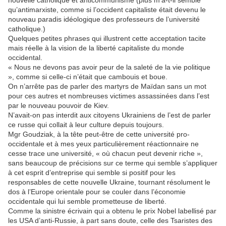
nouvelle catholique et anticommunisme (plus m’a-t-il semblé
qu’antimarxiste, comme si l’occident capitaliste était devenu le
nouveau paradis idéologique des professeurs de l’université
catholique.)
Quelques petites phrases qui illustrent cette acceptation tacite
mais réelle à la vision de la liberté capitaliste du monde
occidental.
« Nous ne devons pas avoir peur de la saleté de la vie politique
», comme si celle-ci n’était que cambouis et boue.
On n’arrête pas de parler des martyrs de Maïdan sans un mot
pour ces autres et nombreuses victimes assassinées dans l’est
par le nouveau pouvoir de Kiev.
N’avait-on pas interdit aux citoyens Ukrainiens de l’est de parler
ce russe qui collait à leur culture depuis toujours.
Mgr Goudziak, à la tête peut-être de cette université pro-
occidentale et à mes yeux particulièrement réactionnaire ne
cesse trace une université, « où chacun peut devenir riche »,
sans beaucoup de précisions sur ce terme qui semble s’appliquer
à cet esprit d’entreprise qui semble si positif pour les
responsables de cette nouvelle Ukraine, tournant résolument le
dos à l’Europe orientale pour se couler dans l’économie
occidentale qui lui semble prometteuse de liberté.
Comme la sinistre écrivain qui a obtenu le prix Nobel labellisé par
les USA d’anti-Russie, à part sans doute, celle des Tsaristes des