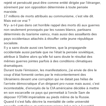
rejeté et persécuté peut-être comme entité dirigée par l’étranger,
sûrement par son opposition déterminée à toute pensée
marxiste.
17 millions de morts attribués au communisme, c’est vite dit.
Mais est-ce vrai ?
N’y- a-t-il pas dans cet horrible rappel des morts dû aux guerres
non seulement provoqués par les russes blancs, partisans
déterminés du tsarisme vaincu, mais aussi des assaillants des
pays occidentaux attachés à étouffer cette jeune république
socialiste.
Il y a sans doute aussi ces famines, que la propagande
occidentale aussi partiale que ne l’était la pensée soviétique,
attribue à Staline alors qu’elle fut sans doute le résultat des
mêmes guerres jointes parfois à des conditions climatiques
dramatiques.
Durant toute l’émission, les manifestations, j’ai envie de dire le
coup d’état fomenté certes par le mécontentement des
Ukrainiens devant une corruption qui ne datait pas hélas de
l’arrivée démocratique d’un dirigeant pro-russe mais aussi, c’est
incontestable, d’envoyés de la CIA américaine décidée à mettre
en son escarcelle ce pays qui permettait à l’oncle Sam de
déposer l’OTAN impérialiste au pieds même de la Russie.
Quand il s’est fallu décrire la mentalité de cette université