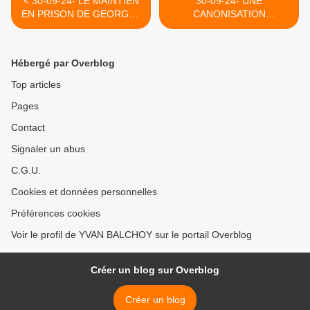
< 30-09-24- LE MAINTIEN
30-09-24- UNE
EN PRISON DE GEORGES
CANONISATION
IBRAHIM ABDALLAH UNE
POLITICIENNE ! (NOV.
HONTE RACISTE QUI
2007) >
TOUCHE L'ENSEMBLE
Hébergé par Overblog
DES PARTIS FRANCAIS
DU SOCIALISME AU LR ET
Top articles
SANS DOUTE AU LREM.
Pages
(2018)
Contact
Signaler un abus
C.G.U.
Cookies et données personnelles
Préférences cookies
Voir le profil de YVAN BALCHOY sur le portail Overblog
Créer un blog sur Overblog
Créer un blog