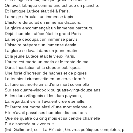
On avait fabriqué comme une estrade en planche.
Et l’antique Lutèce était déjà Paris.
La neige déroulait un immense tapis.
L’histoire déroulait un immense discours.
La gloire encommençait un immense parcours.
Déjà l’humble Lutèce était le grand Paris.
La neige découpait un immense parvis.
L’histoire préparait un immense destin.
La gloire se levait dans un jeune matin.
Et la jeune Lutèce était le vieux Paris.
L’autre est morte un matin et le trente de mai
Dans l’hésitation et la stupeur publiques.
Une forêt d’horreur, de haches et de piques
La tenaient circonscrite en un cercle fermé.
Et l’une est morte ainsi d’une mort solennelle
Sur ses quatre-vingt-dix ou quatre-vingt-douze ans
Et les durs villageois et les durs paysans,
La regardant vieillir l’avaient crue éternelle.
Et l’autre est morte ainsi d’une mort solennelle.
Elle n’avait passé ses humbles dix-neuf ans
Que de quatre ou cinq mois et sa cendre charnelle
Fut dispersée aux vents. »
(Ed. Gallimard, coll. La Pléiade, Œuvres poétiques complètes, p.