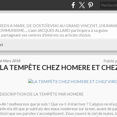
EEN A MARX, DE DOSTOÏEVSKI AU GRAND VINCENT, L'HUMAN
MUNISME..., L'ami JACQUES ALLARD participera à sa guise
rtageant ses centres d'intérets ou articles choisis.
ct
6 Mars 2018
Publié 
LA TEMPÊTE CHEZ HOMERE ET CHEZ
DESCRIPTION DE LA TEMPËTE PAR HOMERE
«Ah ! malheureux que je suis ! Que va-t-il m’arriver ? Calypso ne m’
elle m'a dit que je subirais des maux nombreux sur la mer, avant de pa
Voici que ses paroles s’accomplissent. Zeus couvre le ciel de nuées, 