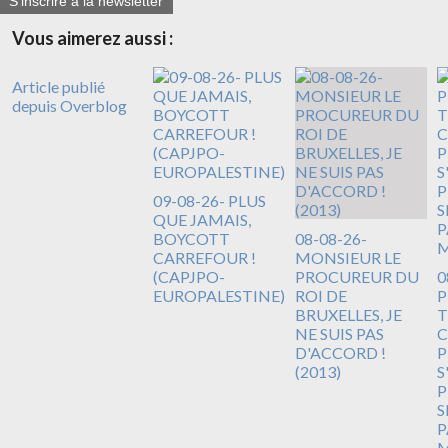
S'inscrire à la newsletter
Vous aimerez aussi :
Article publié
depuis Overblog
09-08-26- PLUS
QUE JAMAIS,
BOYCOTT
08-08-26-
CARREFOUR !
MONSIEUR LE
(CAPJPO-
PROCUREUR DU
0
EUROPALESTINE)
ROI DE
BRUXELLES, JE
T
NE SUIS PAS
C
D'ACCORD !
P
(2013)
S
P
S
P
M