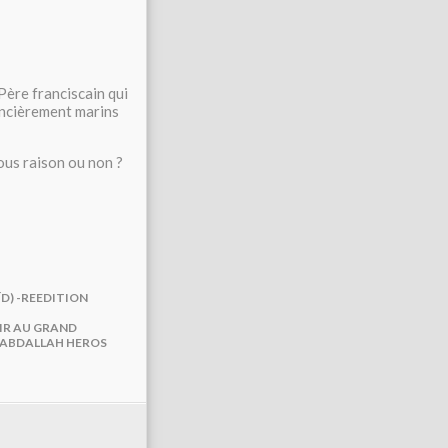
Père franciscain qui
foncièrement marins
ous raison ou non ?
ÏD) -REEDITION
SIR AU GRAND
M ABDALLAH HEROS