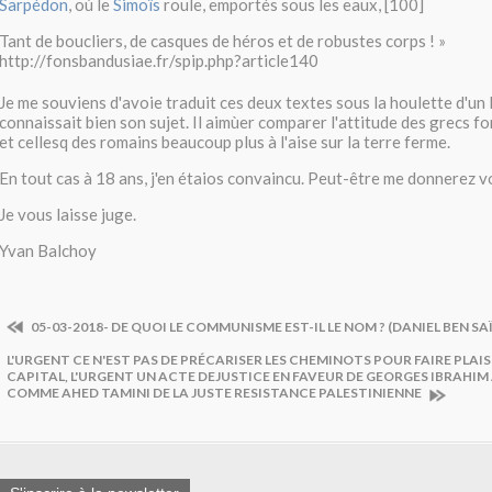
Sarpédon
, où le
Simoïs
roule, emportés sous les eaux, [100]
Tant de boucliers, de casques de héros et de robustes corps ! »
http://fonsbandusiae.fr/spip.php?article140
Je me souviens d'avoie traduit ces deux textes sous la houlette d'un 
connaissait bien son sujet. Il aimùer comparer l'attitude des grecs 
et cellesq des romains beaucoup plus à l'aise sur la terre ferme.
En tout cas à 18 ans, j'en étaios convaincu. Peut-être me donnerez v
Je vous laisse juge.
Yvan Balchoy
05-03-2018- DE QUOI LE COMMUNISME EST-IL LE NOM ? (DANIEL BEN SA
L'URGENT CE N'EST PAS DE PRÉCARISER LES CHEMINOTS POUR FAIRE PLAI
CAPITAL, L'URGENT UN ACTE DEJUSTICE EN FAVEUR DE GEORGES IBRAHI
COMME AHED TAMINI DE LA JUSTE RESISTANCE PALESTINIENNE