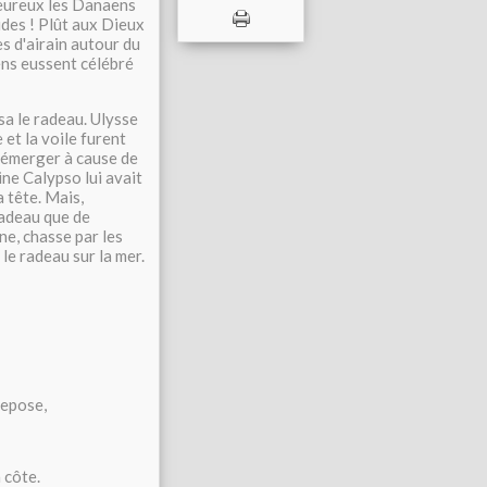
 heureux les Danaens
ides ! Plût aux Dieux
es d'airain autour du
ens eussent célébré
rsa le radeau. Ulysse
 et la voile furent
 émerger à cause de
vine Calypso lui avait
a tête. Mais,
 radeau que de
e, chasse par les
 le radeau sur la mer.
repose,
 côte.