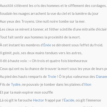
Aussitôt s’élèvent les cris des hommes et le sifflement des cordages.
Soudain les nuages arrachent la vue du ciel et la lumière du jour
Aux yeux des Troyens. Une nuit noire tombe sur la mer.
Les cieux se mirent à tonner, et l’éther scintille d’une mitraille d’éclair
Tout fait sentir aux hommes la proximité de la mort.
À cet instant les membres d’
Énée
se dérobent sous l’effet du froid.
Il gémit, puis, ses deux mains tendues vers les astres,
Il dit à haute voix : « Oh trois et quatre fois bienheureux
Ceux qui ont eu la chance de trouver la mort sous les yeux de leurs p
Au pied des hauts remparts de
Troie
! Ô le plus valeureux des
Danae
Fils de
Tydée
, ne pouvais-je tomber dans les plaines d’
Ilion
Et par ta main expirer mon souffle
Là où gît le farouche
Hector
frappé par l’
Éacide
, où gît l’immense