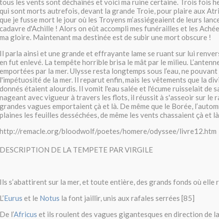
tous les vents sont déchaînés et voici ma ruine certaine. Trois fois
qui sont morts autrefois, devant la grande Troie, pour plaire aux Atr
que je fusse mort le jour où les Troyens m’assiégeaient de leurs lanc
cadavre d'Achille ! Alors on eût accompli mes funérailles et les Aché
ma gloire. Maintenant ma destinée est de subir une mort obscure !
Il parla ainsi et une grande et effrayante lame se ruant sur lui renve
en fut enlevé. La tempête horrible brisa le mât par le milieu. L’antenne
emportées par la mer. Ulysse resta longtemps sous l’eau, ne pouvant
l'impétuosité de la mer. Il reparut enfin, mais les vêtements que la di
donnés étaient alourdis. Il vomit l'eau salée et l'écume ruisselait de s
nageant avec vigueur à travers les flots, il réussit à s'asseoir sur le
grandes vagues emportaient çà et là. De même que le Borée, l’automn
plaines les feuilles desséchées, de même les vents chassaient çà et là
http://remacle.org/bloodwolf/poetes/homere/odyssee/livre12.htm
DESCRIPTION DE LA TEMPETE PAR VIRGILE
Ils s’abattirent sur la mer, et toute entière, des grands fonds où elle 
L’
Eurus
et le
Notus
la font jaillir, unis aux rafales serrées [85]
De l’
Africus
et ils roulent des vagues gigantesques en direction de la