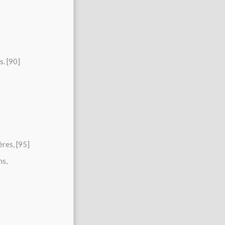
s. [90]
ères, [95]
n
s,