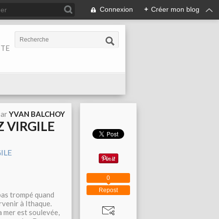
Connexion
+
Créer mon blog
ITE
par
YVAN BALCHOY
 VIRGILE
0
Repost
a pas trompé quand
rvenir à Ithaque.
la mer est soulevée,