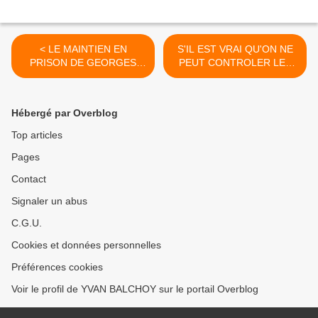
< LE MAINTIEN EN
S'IL EST VRAI QU'ON NE
PRISON DE GEORGES
PEUT CONTROLER LES
IBRAHIM ABDALLAH UNE
BULLETINS DE VOTE DE
HONTE RACISTE QUI
FARIDA AMRAN ET
TOUCHE L'ENSEMBLE
MANUEL VALLS CAR ILS
Hébergé par Overblog
DES PARTIS FRANCAIS
AURAIENT ETE DE SUITE
DU SOCIALISME AU LR ET
DECHIRES, CE SERAIT LA
Top articles
SANS DOUTE AU LREM.
PREUVE D'UNE
Pages
TRICHERIE AVEREE ! >
Contact
Signaler un abus
C.G.U.
Cookies et données personnelles
Préférences cookies
Voir le profil de YVAN BALCHOY sur le portail Overblog