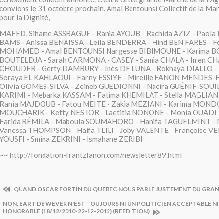
convions le 31 octobre prochain. Amal Bentounsi Collectif de la M
pour la Dignité,
MAFED, Sihame ASSBAGUE - Rania AYOUB - Rachida AZIZ - Paol
BAMS - Anissa BENAISSA - Leila BENDERRA - Hind BEN FARES - F
MOHAMED - Amal BENTOUNSI Nargesse BIBIMOUNE - Karima BO
BOUTELDJA - Sarah CARMONA - CASEY - Samia CHALA - Imen CH
CHOUDER - Gerty DAMBURY - Inès DE LUNA - Rokhaya DIALLO -
Soraya EL KAHLAOUI - Fanny ESSIYE - Mireille FANON MENDES-
Olivia GOMES-SILVA - Zeineb GUEDIONNI - Nacira GUÉNIF-SOUI
KARIMI - Mebarka KASSAM - Fatima KHEMILAT - Stella MAGLIA
Rania MAJDOUB - Fatou MEITE - Zakia MEZIANI - Karima MONDO
MOUCHARIK - Ketty NESTOR - Laetitia NONONE - Monia OUADI - 
Farida RÉMILA - Maboula SOUMAHORO - Hanifa TAGUELMINT - 
Vanessa THOMPSON - Haifa TLILI - Joby VALENTE - Françoise VE
YOUSFI - Smina ZEKRINI - Ismahane ZERIBI
~~ http://fondation-frantzfanon.com/newsletter89.html
QUAND OSCAR FORTIN DU QUEBEC NOUS PARLE JUSTEMENT DU GRAN
NON, BART DE WEVER N'EST TOUJOURS NI UN POLITICIEN ACCEPTABLE NI
HONORABLE (18/12/2010-22-12-2012) (REEDITION)