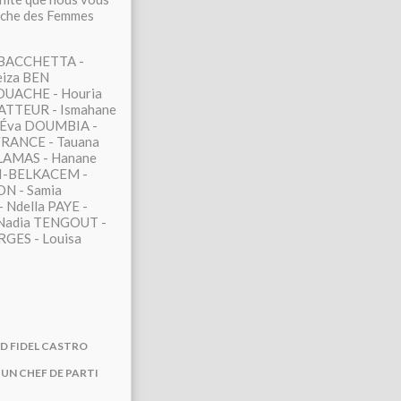
arche des Femmes
a BACCHETTA -
eiza BEN
UACHE - Houria
ATTEUR - Ismahane
 Éva DOUMBIA -
FRANCE - Tauana
LAMAS - Hanane
NI-BELKACEM -
N - Samia
Ndella PAYE -
Nadia TENGOUT -
RGES - Louisa
D FIDEL CASTRO
 UN CHEF DE PARTI