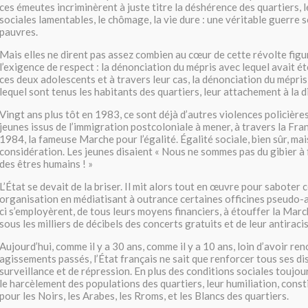
ces émeutes incriminèrent à juste titre la déshérence des quartiers, 
sociales lamentables, le chômage, la vie dure : une véritable guerre s
pauvres.
Mais elles ne dirent pas assez combien au cœur de cette révolte figur
l’exigence de respect : la dénonciation du mépris avec lequel avait ét
ces deux adolescents et à travers leur cas, la dénonciation du mépri
lequel sont tenus les habitants des quartiers, leur attachement à la d
Vingt ans plus tôt en 1983, ce sont déjà d’autres violences policière
jeunes issus de l’immigration postcoloniale à mener, à travers la Fra
1984, la fameuse Marche pour l’égalité. Égalité sociale, bien sûr, mai
considération. Les jeunes disaient « Nous ne sommes pas du gibier à
des êtres humains ! »
L’État se devait de la briser. Il mit alors tout en œuvre pour saboter 
organisation en médiatisant à outrance certaines officines pseudo-a
ci s’employèrent, de tous leurs moyens financiers, à étouffer la Marc
sous les milliers de décibels des concerts gratuits et de leur antiraci
Aujourd’hui, comme il y a 30 ans, comme il y a 10 ans, loin d’avoir re
agissements passés, l’État français ne sait que renforcer tous ses di
surveillance et de répression. En plus des conditions sociales toujou
le harcèlement des populations des quartiers, leur humiliation, const
pour les Noirs, les Arabes, les Rroms, et les Blancs des quartiers.