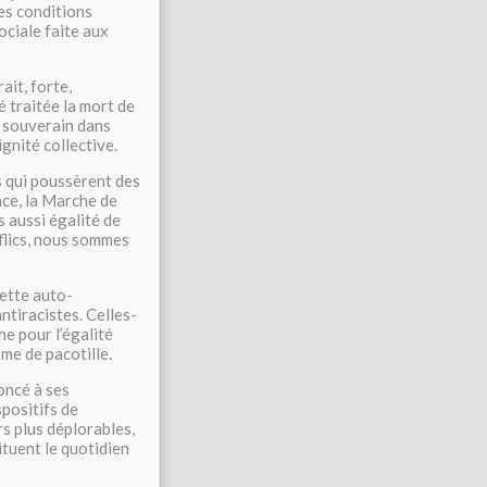
les conditions
ociale faite aux
ait, forte,
é traitée la mort de
s souverain dans
ignité collective.
s qui poussèrent des
nce, la Marche de
s aussi égalité de
 flics, nous sommes
cette auto-
ntiracistes. Celles-
he pour l’égalité
sme de pacotille.
noncé à ses
spositifs de
rs plus déplorables,
ituent le quotidien