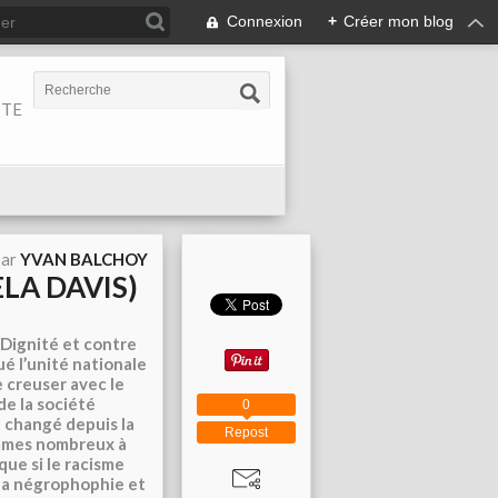
Connexion
+
Créer mon blog
ITE
par
YVAN BALCHOY
LA DAVIS)
 Dignité et contre
é l’unité nationale
e creuser avec le
de la société
0
 changé depuis la
Repost
sommes nombreux à
que si le racisme
, la négrophophie et