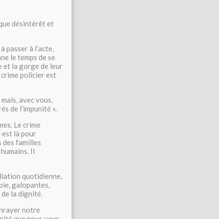
 que désintérêt et
 passer à l’acte,
nne le temps de se
e et la gorge de leur
 crime policier est
 mais, avec vous,
és de l’impunité ».
mes. Le crime
l est là pour
s des familles
humains. Il
liation quotidienne,
bie, galopantes,
de la dignité.
enrayer notre
gnité que nous vous