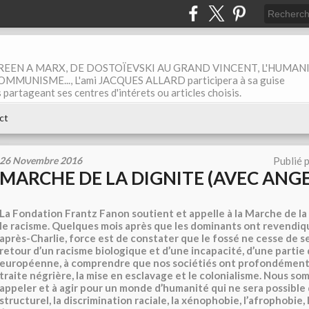
EEN A MARX, DE DOSTOÏEVSKI AU GRAND VINCENT, L'HUMAN
MUNISME..., L'ami JACQUES ALLARD participera à sa guise
rtageant ses centres d'intérets ou articles choisis.
ct
26 Novembre 2016
Publié 
MARCHE DE LA DIGNITE (AVEC ANGE
La Fondation Frantz Fanon soutient et appelle à la Marche de la
le racisme. Quelques mois après que les dominants ont revendiqu
après-Charlie, force est de constater que le fossé ne cesse de s
retour d’un racisme biologique et d’une incapacité, d’une partie 
européenne, à comprendre que nos sociétiés ont profondément
traite négrière, la mise en esclavage et le colonialisme. Nous 
appeler et à agir pour un monde d’humanité qui ne sera possible 
structurel, la discrimination raciale, la xénophobie, l’afrophobie