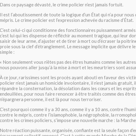
Dans ce paysage dévasté, le crime policier n’est jamais fortuit.
Il est l’aboutissement de toute la logique d’un État qui n’a pour nous
mépris. Le crime policier est l’expression achevée du racisme d’État.
C’est celui-ci qui conditionne des fonctionnaires puissamment armés à
c’est lui qui les dispense de réfléchir au moment tragique, qui leur do
saisir de leur arme, d’ajuster et de tirer à mort ou d’écraser la poitrin
proie sous la clef d’étranglement. Le message implicite que délivre le
simple :
« Non seulement vous n’êtes pas des êtres humains comme les autres
nous pouvons aller jusqu’à la mise à mort et les meurtriers sont assur
À ce jour, rarissimes sont les procès ayant abouti en faveur des victi
policier n’est jamais un homicide involontaire, il n’est jamais gratuit, i
répandre la consternation, la désolation dans les cœurs et les esprit
endeuillées, pour nous faire renoncer à être traités comme des êtres 
n’épargnera personne, il est là pour nous terroriser.
C’est pourquoi comme il y a 30 ans, comme il y a 10 ans, contre l’humi
contre le mépris, contre l’islamophobie, la négrophobie, la rromopho
contre les crimes policiers, s’impose une nouvelle marche : la Marche 
Notre réaction puissante, organisée, confiante est la seule façon d’
écrasement collectif annoncé. C’est à cette grande Marche de la Di