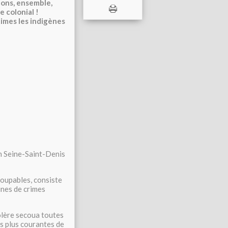
hons, ensemble,
 colonial !
times les indigènes
en Seine-Saint-Denis
 coupables, consiste
ines de crimes
olère secoua toutes
es plus courantes de