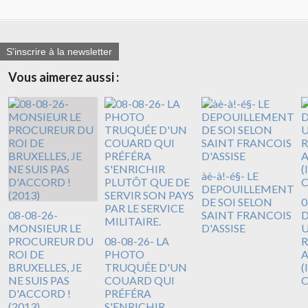
S'inscrire à la newsletter
Vous aimerez aussi :
àè-à!-é§- LE
DEPOUILLEMENT
DE SOI SELON
0
08-08-26-
SAINT FRANCOIS
D
MONSIEUR LE
D'ASSISE
U
PROCUREUR DU
08-08-26- LA
R
ROI DE
PHOTO
A
BRUXELLES, JE
TRUQUÉE D'UN
(
NE SUIS PAS
COUARD QUI
D'ACCORD !
PRÉFÉRA
(2013)
S'ENRICHIR