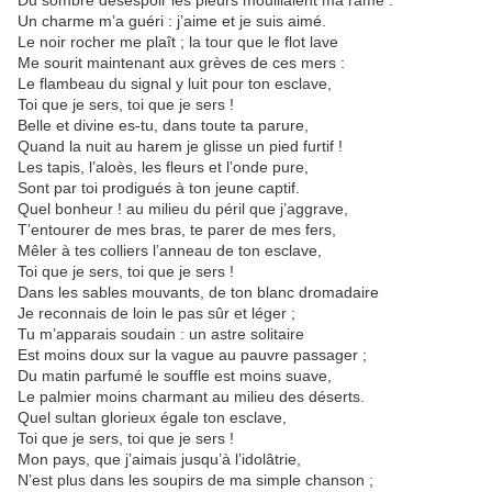
Un charme m’a guéri : j’aime et je suis aimé.
Le noir rocher me plaît ; la tour que le flot lave
Me sourit maintenant aux grèves de ces mers :
Le flambeau du signal y luit pour ton esclave,
Toi que je sers, toi que je sers !
Belle et divine es-tu, dans toute ta parure,
Quand la nuit au harem je glisse un pied furtif !
Les tapis, l’aloès, les fleurs et l’onde pure,
Sont par toi prodigués à ton jeune captif.
Quel bonheur ! au milieu du péril que j’aggrave,
T’entourer de mes bras, te parer de mes fers,
Mêler à tes colliers l’anneau de ton esclave,
Toi que je sers, toi que je sers !
Dans les sables mouvants, de ton blanc dromadaire
Je reconnais de loin le pas sûr et léger ;
Tu m’apparais soudain : un astre solitaire
Est moins doux sur la vague au pauvre passager ;
Du matin parfumé le souffle est moins suave,
Le palmier moins charmant au milieu des déserts.
Quel sultan glorieux égale ton esclave,
Toi que je sers, toi que je sers !
Mon pays, que j’aimais jusqu’à l’idolâtrie,
N’est plus dans les soupirs de ma simple chanson ;