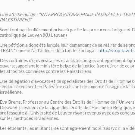
Une affiche qui dit : "INTERROGATOIRE MADE IN ISRAEL ET TEST
PALESTINIENS"
Sont tout particulièrement prises à partie les procureurs belges et l
catholique de Leuven (KU Leuven)
Une pétition a donc été lancée leur demandant de se retirer de se p
TRAIN", comme l’a d’ailleurs déjà fait le Portugal :
http://stop-law-tr
Des centaines d’universitaires et artistes belges ont également sign
ouverte, appelant le ministère belge de la justice à se retirer de ce p
les atrocités commises contre les Palestiniens.
Une délégation d’avocats et de spécialistes des Droits de l’Homme be
rendue récemment en Palestine où ils ont documenté l’usage de la tor
israélienne.
Eva Brems, Professor au Centre des Droits de l’Homme de l’ Universi
Deswaef, président de la Ligue des Droits de l’Homme en Belgique, 
professeure à l’Université de Leuven rsont revenus avec des conclu
sur les méthodes israéliennes.
Les étudiants, les militants, se sont également mobilisés (voir la vid