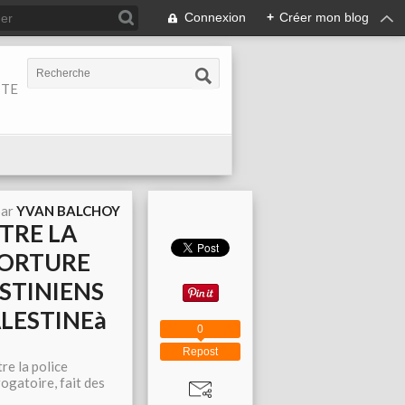
Connexion
+
Créer mon blog
ITE
par
YVAN BALCHOY
TRE LA
TORTURE
ESTINIENS
ALESTINEà
0
Repost
re la police
ogatoire, fait des