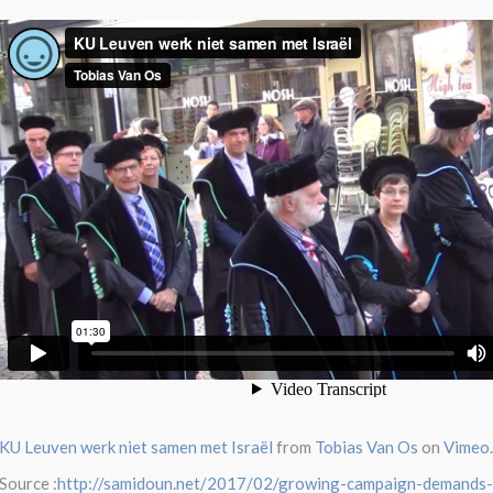
KU Leuven werk niet samen met Israël
from
Tobias Van Os
on
Vimeo
.
Source :
http://samidoun.net/2017/02/growing-campaign-demands-