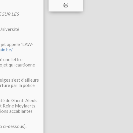
É SUR LES
’Université
rojet appelé "LAW-
ain.be/
é une lettre
rojet qui cautionne
lges s’est d’ailleurs
ture par la police
té de Ghent, Alexis
et Reine Meylaerts,
sions accablantes
éo ci-dessous).