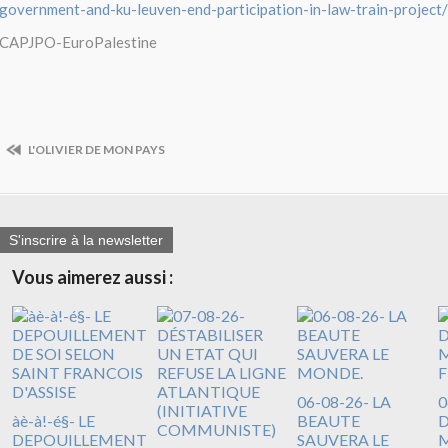
government-and-ku-leuven-end-participation-in-law-train-project/
CAPJPO-EuroPalestine
L'OLIVIER DE MON PAYS
S'inscrire à la newsletter
Vous aimerez aussi :
06-08-26- LA
0
àè-à!-é§- LE
BEAUTE
DEPOUILLEMENT
SAUVERA LE
M