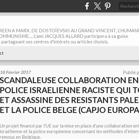
EEN A MARX, DE DOSTOÏEVSKI AU GRAND VINCENT, L'HUMAN
MUNISME..., L'ami JACQUES ALLARD participera à sa guise
rtageant ses centres d'intérets ou articles choisis.
ct
18 Février 2017
Publié 
SCANDALEUSE COLLABORATION EN
POLICE ISRAELIENNE RACISTE QUI 
ET ASSASSINE DES RESISTANTS PAL
ET LA POLICE BELGE (CAPJO EUROP
Un projet financé par l’UE sur la mise en place d’une collaboration ent
israélienne et la police européenne concernant les méthodes d’interr
remous en Belgique.