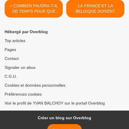
< COMBIEN FAUDRA-T-IL
LA FRANCE ET LA
DE TEMPS POUR QUE
BELGIQUE DOIVENT
CEUX QUI ONT ASPHYXIE
QUITTER L'OTAN - APPEL
ADAMA TRAORE ET CEUX
(REEDITION) >
QUI COUVRENT CE
Hébergé par Overblog
CRIME SOIENT TRADUITS
DEVANT LA JUSTICE ?
Top articles
Pages
Contact
Signaler un abus
C.G.U.
Cookies et données personnelles
Préférences cookies
Voir le profil de YVAN BALCHOY sur le portail Overblog
Créer un blog sur Overblog