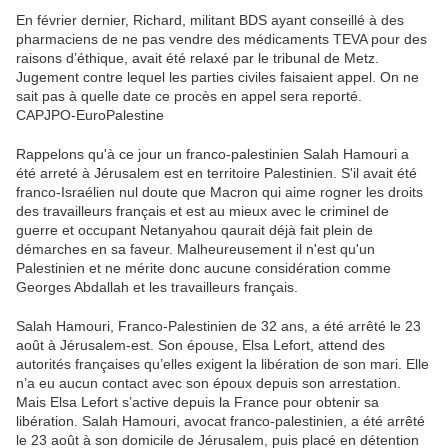
En février dernier, Richard, militant BDS ayant conseillé à des
pharmaciens de ne pas vendre des médicaments TEVA pour des
raisons d’éthique, avait été relaxé par le tribunal de Metz.
Jugement contre lequel les parties civiles faisaient appel. On ne
sait pas à quelle date ce procès en appel sera reporté.
CAPJPO-EuroPalestine
Rappelons qu'à ce jour un franco-palestinien Salah Hamouri a
été arreté à Jérusalem est en territoire Palestinien. S'il avait été
franco-Israélien nul doute que Macron qui aime rogner les droits
des travailleurs français et est au mieux avec le criminel de
guerre et occupant Netanyahou qaurait déjà fait plein de
démarches en sa faveur. Malheureusement il n'est qu'un
Palestinien et ne mérite donc aucune considération comme
Georges Abdallah et les travailleurs français.
Salah Hamouri, Franco-Palestinien de 32 ans, a été arrêté le 23
août à Jérusalem-est. Son épouse, Elsa Lefort, attend des
autorités françaises qu’elles exigent la libération de son mari. Elle
n’a eu aucun contact avec son époux depuis son arrestation.
Mais Elsa Lefort s’active depuis la France pour obtenir sa
libération. Salah Hamouri, avocat franco-palestinien, a été arrêté
le 23 août à son domicile de Jérusalem, puis placé en détention