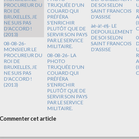
àè-à!-é§- LE
DEPOUILLEMENT
DE SOI SELON
0
08-08-26-
SAINT FRANCOIS
D
MONSIEUR LE
D'ASSISE
U
PROCUREUR DU
08-08-26- LA
R
ROI DE
PHOTO
A
BRUXELLES, JE
TRUQUÉE D'UN
(
NE SUIS PAS
COUARD QUI
D'ACCORD !
PRÉFÉRA
(2013)
S'ENRICHIR
PLUTÔT QUE DE
SERVIR SON PAYS
PAR LE SERVICE
MILITAIRE.
Commenter cet article