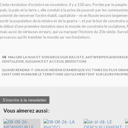
Cette révolution d'octobre en novembre. Il y a 100 ans. Portée par le peuple 
pain, la paix et la terre », elle conduit à la prise de pouvoir par les communiste
volonté de renverser l’ordre établi, capitaliste – et en Russie encore largemen
sortir la population de la misère et de la guerre –, et par le but de construire 
le début d’une première tentative dans le monde de construire le socialisme, f
mais aussi de sérieuses erreurs, qui va marquer l’histoire du 20e siècle. Survo
processus qui fit trembler le monde sur ses fondations.
MALGRE LA N.VA ET SON IDEOLOGIE RACISTE, ANTWERPEN (ANVERS) 
GENTILLESSE, ELEGANCE ET ACCEUIL (REEDITION)
QUAND RENDRA-T-ON AUX INDIENS D'AMERIQUE VICTIMES DU PLUS GRA
L'HISTOIRE HUMAINE LE TERRITOIRE QIU'ILS MERITENT SUR LEURS PROPRE
S'inscrire à la newsletter
Vous aimerez aussi :