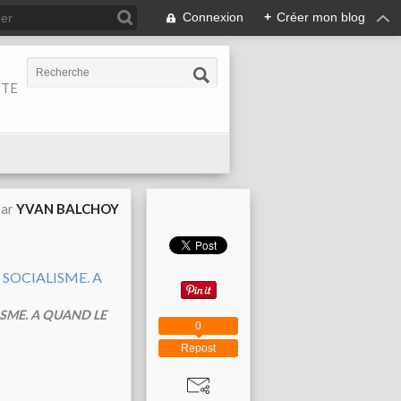
Connexion
+
Créer mon blog
ITE
par
YVAN BALCHOY
ISME. A QUAND LE
0
Repost