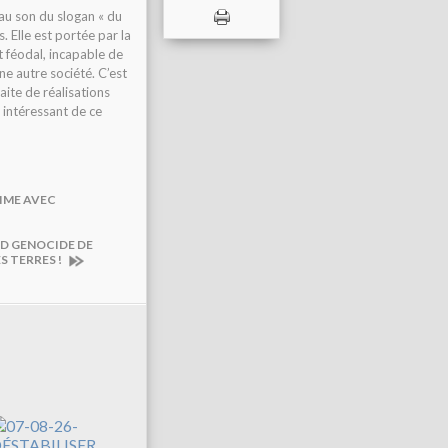
au son du slogan « du
s. Elle est portée par la
t féodal, incapable de
une autre société. C’est
aite de réalisations
l intéressant de ce
RIME AVEC
ND GENOCIDE DE
S TERRES !