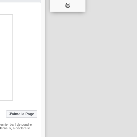
ls supplémentaires
 mode Regarder et défiler
uez pour agrandir
Remettre le son
J’aime la Page
dernier baril de poudre
sraël », a déclaré le