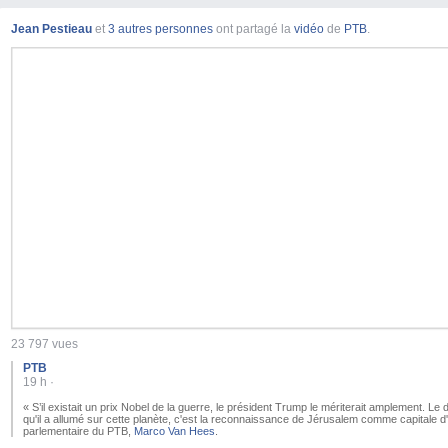
Jean Pestieau
et
3 autres personnes
ont partagé la
vidéo
de
PTB
.
Pause
Paramètres visue
Accéder au
Cliq
23 797 vues
PTB
19 h
·
« S’il existait un prix Nobel de la guerre, le président Trump le mériterait amplement. Le 
qu'il a allumé sur cette planète, c'est la reconnaissance de Jérusalem comme capitale d'I
parlementaire du PTB,
Marco Van Hees
.