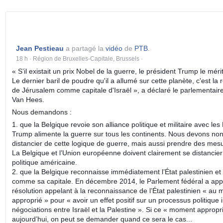
Jean Pestieau
a partagé la
vidéo
de
PTB
.
18 h
·
Région de Bruxelles-Capitale, Brussels
·
« S’il existait un prix Nobel de la guerre, le président Trump le mér
Le dernier baril de poudre qu'il a allumé sur cette planète, c'est l
de Jérusalem comme capitale d'Israël », a déclaré le parlementai
Van Hees.
Nous demandons :
1. que la Belgique revoie son alliance politique et militaire avec les
Trump alimente la guerre sur tous les continents. Nous devons no
distancier de cette logique de
guerre, mais aussi prendre des mesu
La Belgique et l’Union européenne doivent clairement se distancier
politique américaine.
2. que la Belgique reconnaisse immédiatement l’État palestinien e
comme sa capitale. En décembre 2014, le Parlement fédéral a ap
résolution appelant à la reconnaissance de l’État palestinien « au 
approprié » pour « avoir un effet positif sur un processus politique i
négociations entre Israël et la Palestine ». Si ce « moment appropr
aujourd’hui, on peut se demander quand ce sera le cas...