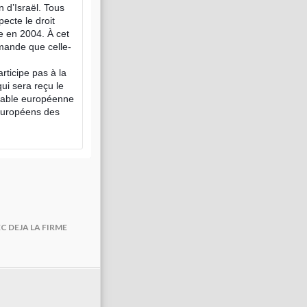
n d’Israël. Tous
pecte le droit
ce en 2004. À cet
emande que celle-
rticipe pas à la
ui sera reçu le
nsable européenne
 européens des
 DEJA LA FIRME