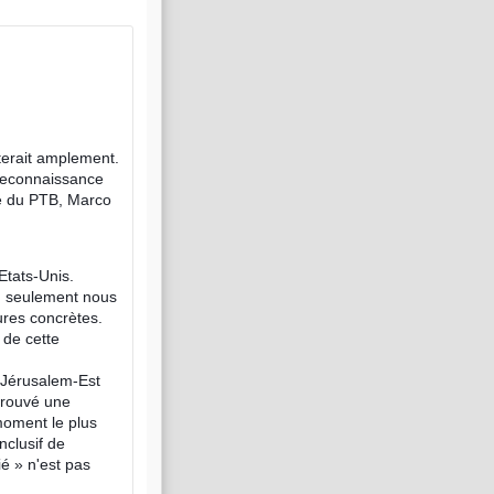
iterait amplement.
a reconnaissance
re du PTB, Marco
 Etats-Unis.
n seulement nous
res concrètes.
 de cette
t Jérusalem-Est
prouvé une
moment le plus
nclusif de
ié » n'est pas