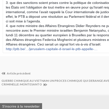
3. que des sanctions soient prises contre la politique de colonisatio
les États ont l’obligation de tout mettre en œuvre pour qu'Israël res
international, comme l’avait rappelé la Cour internationale de justi
effet, le PTB a déposé une résolution au Parlement fédéral et il d
ci soit mise à l’agenda.
4. que notre ministre des Affaires Etrangères Didier Reynders ne pa
rencontre avec le Premier ministre israélien Benjamin Netanyahu, q
lundi 11 décembre au quartier européen à Bruxelles par la respo
des Affaires étrangères Federica Mogherini et plusieurs ministres
Affaires étrangères. Ceci serait un signal fort vis-à-vis d’Israël.
http://ptb.be/…/jerusalem-capitale-d-israel-le-ptb-appelle-…
Article précédent
GUERRE CHIMIQUE AU VIETNAM: UN PROCES CHIMIQUE QUI DERANGE AVEC
CRIMINELLE: MONTESANTO
S'inscrire à la newsletter