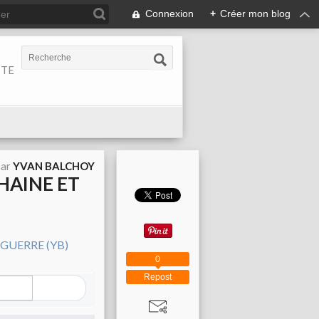
Connexion
+
Créer mon blog
ITE
par
YVAN BALCHOY
HAINE ET
0
Repost