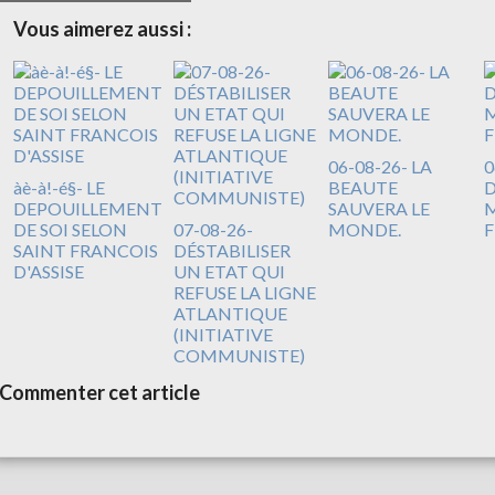
Vous aimerez aussi :
06-08-26- LA
0
àè-à!-é§- LE
BEAUTE
DEPOUILLEMENT
SAUVERA LE
M
DE SOI SELON
07-08-26-
MONDE.
F
SAINT FRANCOIS
DÉSTABILISER
D'ASSISE
UN ETAT QUI
REFUSE LA LIGNE
ATLANTIQUE
(INITIATIVE
COMMUNISTE)
Commenter cet article