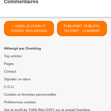
Commentaires
< DANS LE CONFLIT
PUBLIPART, PUBLIFIN,
SYRIEN, NOS MEDIAS
TELENET : COMMENT
PARLENT A JUSTE TITRE
METTRE FIN A LA
DES MALHEURS DE
CUPIDITE DANS LE
CERTAINS REBELLES
MONDE POLITIQUE ?
Hébergé par Overblog
MAIS OUBLIENT DE
(PETER MERTENS) >
MENTIONNER QUE DES
Top articles
CHRETIENS PRESENTS
Pages
SUR PLACE AVANT
L'ISLAM SONT SOUVENT
Contact
VICTIMES DES MEMES
REBELLES - JACQUES
Signaler un abus
BERSET (CARITAS DE
C.G.U.
SYRIE)
Cookies et données personnelles
Préférences cookies
Voir le profil de YVAN BALCHOY sur le portail Overblog