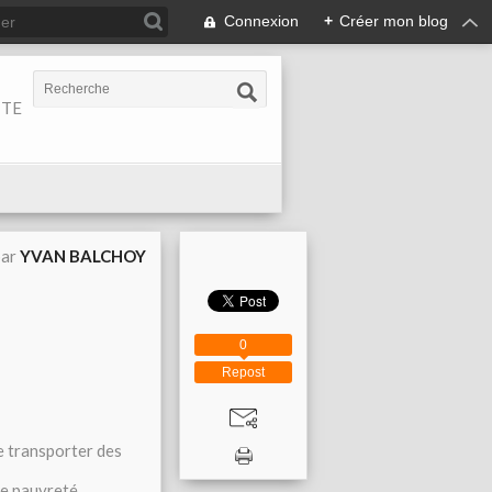
Connexion
+
Créer mon blog
ITE
par
YVAN BALCHOY
0
Repost
e transporter des
de pauvreté.