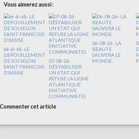
Vous aimerez aussi :
06-08-26- LA
0
àè-à!-é§- LE
BEAUTE
DEPOUILLEMENT
SAUVERA LE
M
DE SOI SELON
07-08-26-
MONDE.
F
SAINT FRANCOIS
DÉSTABILISER
D'ASSISE
UN ETAT QUI
REFUSE LA LIGNE
ATLANTIQUE
(INITIATIVE
COMMUNISTE)
Commenter cet article