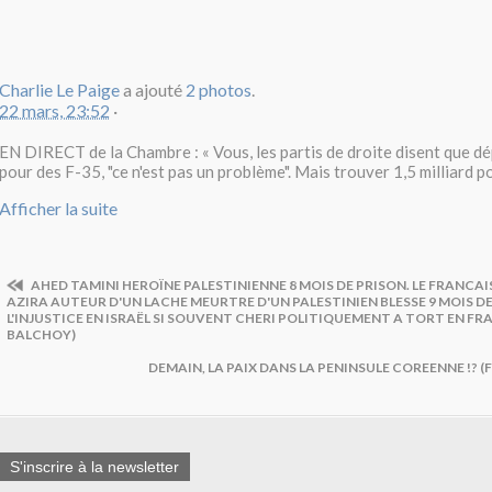
Charlie Le Paige
a ajouté
2 photos
.
22 mars, 23:52
·
EN DIRECT de la Chambre : « Vous, les partis de droite disent que dé
pour des F-35, "ce n'est pas un problème". Mais trouver 1,5 milliard p
Afficher la suite
AHED TAMINI HEROÏNE PALESTINIENNE 8 MOIS DE PRISON. LE FRANCAIS
AZIRA AUTEUR D'UN LACHE MEURTRE D'UN PALESTINIEN BLESSE 9 MOIS DE
L'INJUSTICE EN ISRAËL SI SOUVENT CHERI POLITIQUEMENT A TORT EN FR
BALCHOY)
DEMAIN, LA PAIX DANS LA PENINSULE COREENNE !? 
S'inscrire à la newsletter