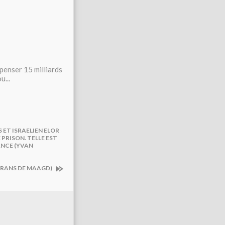
penser 15 milliards
ou
...
 ET ISRAELIEN ELOR
 PRISON. TELLE EST
ANCE (YVAN
(FRANS DE MAAGD)