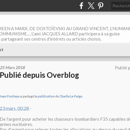
EEN A MARX, DE DOSTOÏEVSKI AU GRAND VINCENT, L'HUMAN
MUNISME..., L'ami JACQUES ALLARD participera à sa guise
rtageant ses centres d'intérets ou articles choisis.
ct
25 Mars 2018
Publié 
Publié depuis Overblog
Jean Pestieau
a partagé la
publication
de
Charlie Le Paige
.
23 mars, 00:28
·
De l'argent pour acheter les chasseurs-bombardiers F35 capables d
armes nucléaires.
Pas d'argent pour relever toutes les allocations au-dessus du seuil 