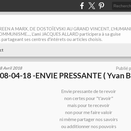
EEN A MARX, DE DOSTOÏEVSKI AU GRAND VINCENT, L'HUMAN
MUNISME..., L'ami JACQUES ALLARD participera à sa guise
rtageant ses centres d'intérets ou articles choisis.
ct
8 Avril 2018
Publié 
08-04-18 -ENVIE PRESSANTE ( Yvan B
Envie pressante de te revoir
non certes pour "t'avoir"
mais pour te recevoir
non pour me faire valoir
ni même partager nos savoirs
ou additionner nos pouvoirs