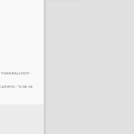
- YVAN BALCHOY -
 (CAPJPO) - ³0-04-18