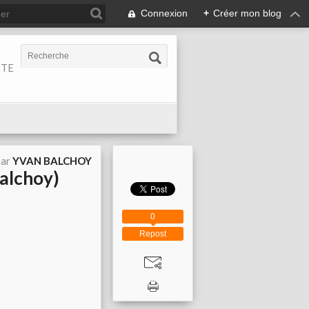
Connexion
+
Créer mon blog
ITE
par
YVAN BALCHOY
alchoy)
0
Repost