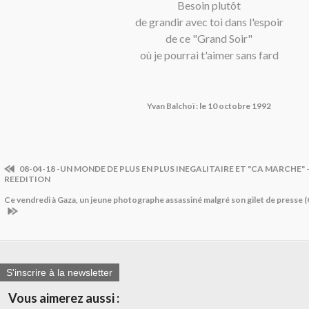
Besoin plutôt
de grandir avec toi dans l'espoir
de ce "Grand Soir"
où je pourrai t'aimer sans fard
Yvan Balchoï : le 10 octobre 1992
08-04-18 -UN MONDE DE PLUS EN PLUS INEGALITAIRE ET "CA MARCHE" 
REEDITION
Ce vendredi à Gaza, un jeune photographe assassiné malgré son gilet de presse
S'inscrire à la newsletter
Vous aimerez aussi :