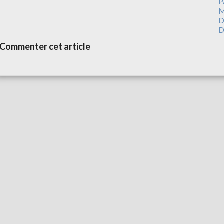
P
M
D
D
Commenter cet article