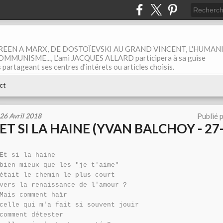
EEN A MARX, DE DOSTOÏEVSKI AU GRAND VINCENT, L'HUMAN
MUNISME..., L'ami JACQUES ALLARD participera à sa guise
rtageant ses centres d'intérets ou articles choisis.
ct
26 Avril 2018
Publié 
ET SI LA HAINE (YVAN BALCHOY - 27
Et si la haine
bien mieux que les "je t'aime"
était le chemin le plus court
vers la renaissance de l'amour ?
Mais comment haïr
celle qui m'a fait si souvent jouir
comment détester