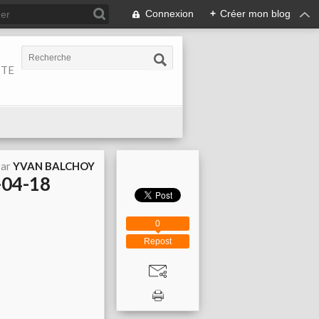
Connexion
+
Créer mon blog
ITE
par
YVAN BALCHOY
-04-18
0
Repost