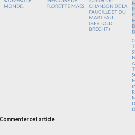
SAUVERA LE
MEMOIRE DE
505-08-26-
MONDE.
FLORETTE MAES
CHANSON DE LA
FAUCILLE ET DU
MARTEAU
(BERTOLD
BRECHT)
0
T
S
N
A
T
S
M
I
P
M
D
D
Commenter cet article