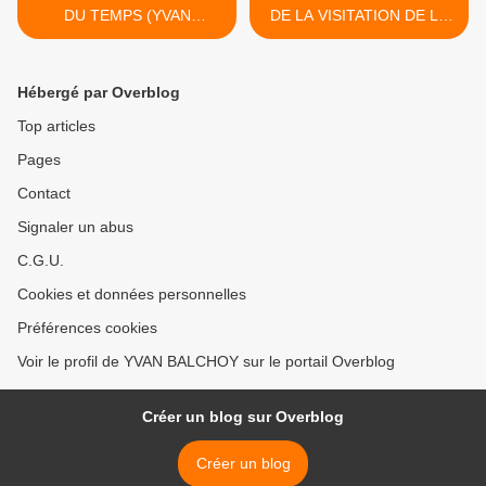
DU TEMPS (YVAN
DE LA VISITATION DE LA
BALCHOY)
PAROISSE ST VINCENT A
RAMALLAH NOUVEL
EXEMPLE DE
Hébergé par Overblog
"MEMAMORPHOSE"
ARTISTIQUE GRACE A
Top articles
MARC QUATANNENS >
Pages
Contact
Signaler un abus
C.G.U.
Cookies et données personnelles
Préférences cookies
Voir le profil de YVAN BALCHOY sur le portail Overblog
Créer un blog sur Overblog
Créer un blog