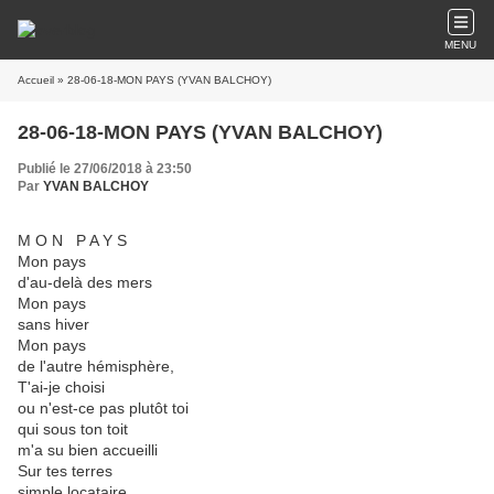
MENU
Accueil
» 28-06-18-MON PAYS (YVAN BALCHOY)
28-06-18-MON PAYS (YVAN BALCHOY)
Publié le 27/06/2018 à 23:50
Par
YVAN BALCHOY
M O N P A Y S
Mon pays
d'au-delà des mers
Mon pays
sans hiver
Mon pays
de l'autre hémisphère,
T'ai-je choisi
ou n'est-ce pas plutôt toi
qui sous ton toit
m'a su bien accueilli
Sur tes terres
simple locataire