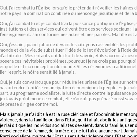
Oui, j’ai combattu l’Église lorsqu’elle prétendait réveiller les haines 
notre pays la domination combinée du mensonge jésuitique et de la br
Oui, j’ai combattu et je combattrai la puissance politique de l’Église,
institutions et des services qui doivent être des services sociaux : l’
l’enseignement. J’ai conformé mes actes et mes paroles. Ma fille est 
Oui, j’essaie, quand j’aborde devant les citoyens rassemblés les pr
monde et de la vie, de substituer l’idée de loi et d’évolution à l’idée d
d’arbitraire. Mes enfants ont le droit de savoir, et ils sauront à mesu
posera ces inévitables problèmes, pourquoi je ne crois pas, pourquoi 
et quelle est ma conception du monde. Si les cérémonies traditionnell
lier l’esprit, le nôtre serait lié à jamais.
Oui, je suis convaincu que pour réduire les prises de l’Église sur notre
pas attendre l’entière émancipation économique du peuple. Et je mai
part, au programme socialiste, la lutte directe contre la puissance poli
je n’avais point mené ce combat, elle n’aurait pas préparé aussi sa
de presse dirigée contre moi.
Mais jamais je n’ai dit (là est la ruse cléricale et l’abominable menson
violence, dans la famille ou dans l’Etat, qu’il fallait abolir les antiqu
je n’ai dit que les individus socialistes devaient, dans la famille, user
conscience de la femme, de la mère, et ne lui faire aucune part. Jamais 
Parti socialiste, maître de l’Etat, userait de violence dans l’Etat, pour