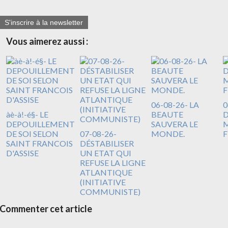
S'inscrire à la newsletter
Vous aimerez aussi :
06-08-26- LA
0
àè-à!-é§- LE
BEAUTE
DEPOUILLEMENT
SAUVERA LE
M
DE SOI SELON
07-08-26-
MONDE.
F
SAINT FRANCOIS
DÉSTABILISER
D'ASSISE
UN ETAT QUI
REFUSE LA LIGNE
ATLANTIQUE
(INITIATIVE
COMMUNISTE)
Commenter cet article