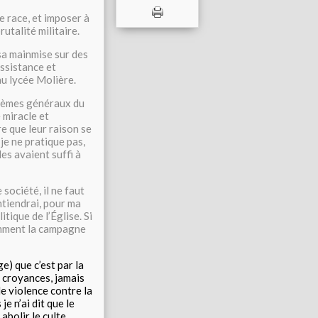
de race, et imposer à
utalité militaire.
 sa mainmise sur des
assistance et
au lycée Molière.
oblèmes généraux du
e miracle et
re que leur raison se
je ne pratique pas,
es avaient suffi à
 société, il ne faut
ntiendrai, pour ma
tique de l’Église. Si
vamment la campagne
ge) que c’est par la
es croyances, jamais
 de violence contre la
je n’ai dit que le
 abolir le culte