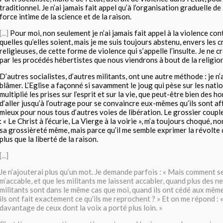
traditionnel. Je n’ai jamais fait appel qu’à l’organisation graduelle de l
force intime de la science et de la raison.
[...]
Pour moi, non seulement je n’ai jamais fait appel à la violence co
quelles qu’elles soient, mais je me suis toujours abstenu, envers les 
religieuses, de cette forme de violence qui s’appelle l’insulte. Je ne c
par les procédés hébertistes que nous viendrons à bout de la religio
D’autres socialistes, d’autres militants, ont une autre méthode : je n’a
blâmer. L’Eglise a façonné si savamment le joug qui pèse sur les nation
multiplié les prises sur l’esprit et sur la vie, que peut-être bien des
d’aller jusqu’à l’outrage pour se convaincre eux-mêmes qu’ils sont af
mieux pour nous tous d’autres voies de libération. Le grossier coup
: « Le Christ à l’écurie, La Vierge à la voirie », m’a toujours choqué, 
sa grossièreté même, mais parce qu’il me semble exprimer la révolte 
plus que la liberté de la raison.
[...]
Je n’ajouterai plus qu’un mot. Je demande parfois : « Mais comment se 
m’accable, et que les militants me laissent accabler, quand plus des n
militants sont dans le même cas que moi, quand ils ont cédé aux mêm
ils ont fait exactement ce qu’ils me reprochent ? » Et on me répond : 
davantage de ceux dont la voix a porté plus loin. »