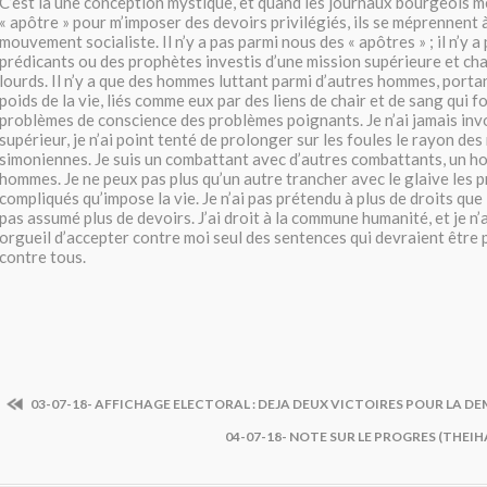
C’est là une conception mystique, et quand les journaux bourgeois m
« apôtre » pour m’imposer des devoirs privilégiés, ils se méprennent à
mouvement socialiste. Il n’y a pas parmi nous des « apôtres » ; il n’y 
prédicants ou des prophètes investis d’une mission supérieure et ch
lourds. Il n’y a que des hommes luttant parmi d’autres hommes, port
poids de la vie, liés comme eux par des liens de chair et de sang qui f
problèmes de conscience des problèmes poignants. Je n’ai jamais inv
supérieur, je n’ai point tenté de prolonger sur les foules le rayon des
simoniennes. Je suis un combattant avec d’autres combattants, un h
hommes. Je ne peux pas plus qu’un autre trancher avec le glaive les 
compliqués qu’impose la vie. Je n’ai pas prétendu à plus de droits que l
pas assumé plus de devoirs. J’ai droit à la commune humanité, et je n
orgueil d’accepter contre moi seul des sentences qui devraient être
contre tous.
03-07-18- AFFICHAGE ELECTORAL : DEJA DEUX VICTOIRES POUR LA D
04-07-18- NOTE SUR LE PROGRES (THEI