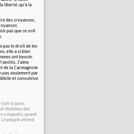
a liberté, qu’à la
ntre des croyances,
croyances
rois pas que ce soit
n.
i pas le droit de les
s, elle a si bien
 hommes ont besoin
franchis. J’aime
let de la Carmagnole
non pas seulement par
débile et convulsive
fait-il qu’on
euf dixièmes des
es scrupules, quand
« Le peuple attend