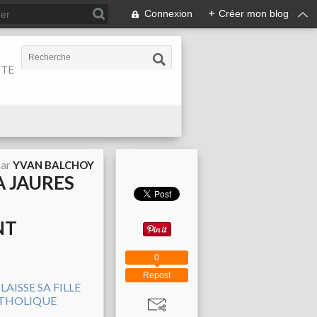
Connexion
+
Créer mon blog
ITE
par
YVAN BALCHOY
A JAURES
NT
0
Repost