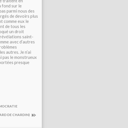
e traitent en
 fond sur le
a pas parmi nous des
argés de devoirs plus
ant comme eux le
ont de tous les
oqué un droit
 révélations saint-
omme avec d’autres
problèmes
es autres. Je n’ai
’ai pas le monstrueux
 portées presque
EMOCRATIE
HARD DE CHARDIN)