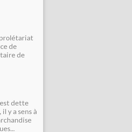
prolétariat
rce de
étaire de
 est dette
il y a sens à
marchandise
es...