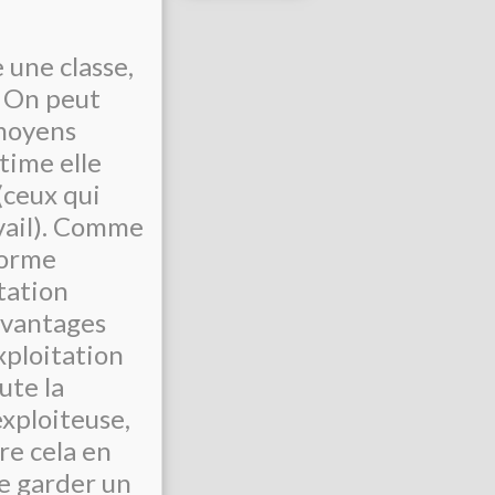
 une classe,
. On peut
 moyens
time elle
(ceux qui
avail). Comme
forme
itation
avantages
xploitation
ute la
exploiteuse,
re cela en
de garder un