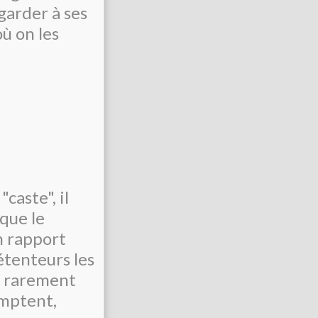
egarder à ses
ù on les
caste", il
 que le
n rapport
étenteurs les
rs rarement
omptent,