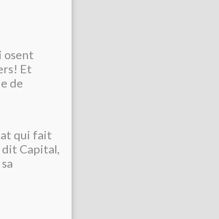
i osent
ers! Et
ie de
at qui fait
 dit Capital,
 sa