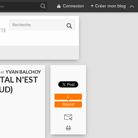
Connexion
+
Créer mon blog
ITE
par
YVAN BALCHOY
ITAL N'EST
UD)
0
Repost