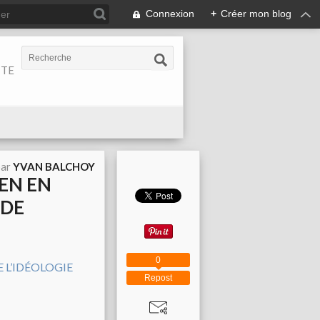
Connexion
+
Créer mon blog
ITE
par
YVAN BALCHOY
IEN EN
 DE
0
Repost