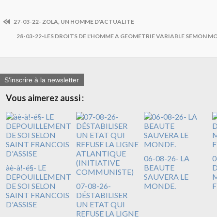
27-03-22- ZOLA, UN HOMME D'ACTUALITE
28-03-22-LES DROITS DE L'HOMME A GEOMETRIE VARIABLE SEMON 
S'inscrire à la newsletter
Vous aimerez aussi :
06-08-26- LA
0
àè-à!-é§- LE
BEAUTE
DEPOUILLEMENT
SAUVERA LE
M
DE SOI SELON
07-08-26-
MONDE.
F
SAINT FRANCOIS
DÉSTABILISER
D'ASSISE
UN ETAT QUI
REFUSE LA LIGNE