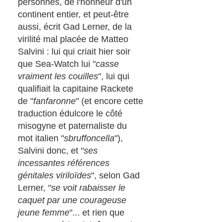
personnes, de l'honneur d'un
continent entier, et peut-être
aussi, écrit Gad Lerner, de la
virilité mal placée de Matteo
Salvini : lui qui criait hier soir
que Sea-Watch lui "
casse
vraiment les couilles
", lui qui
qualifiait la capitaine Rackete
de "
fanfaronne
" (et encore cette
traduction édulcore le côté
misogyne et paternaliste du
mot italien "
sbruffoncella
"),
Salvini donc, et "
ses
incessantes références
génitales viriloïdes
", selon Gad
Lerner, "
se voit rabaisser le
caquet par une courageuse
jeune femme
"... et rien que