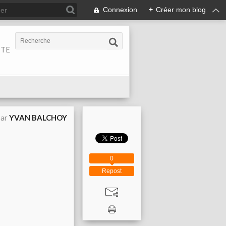
Connexion
+
Créer mon blog
ITE
par
YVAN BALCHOY
0
Repost