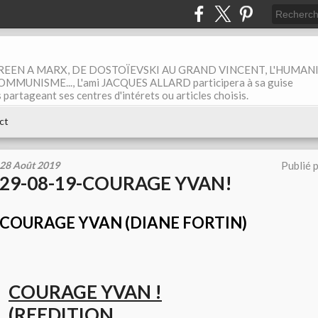
EEN A MARX, DE DOSTOÏEVSKI AU GRAND VINCENT, L'HUMAN
MUNISME..., L'ami JACQUES ALLARD participera à sa guise
rtageant ses centres d'intérets ou articles choisis.
ct
28 Août 2019
Publié 
29-08-19-COURAGE YVAN!
COURAGE YVAN (DIANE FORTIN)
COURAGE YVAN !
(REEDITION