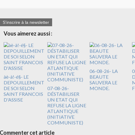
S'inscrire à la newsletter
Vous aimerez aussi :
06-08-26- LA
0
àè-à!-é§- LE
BEAUTE
DEPOUILLEMENT
SAUVERA LE
M
DE SOI SELON
07-08-26-
MONDE.
F
SAINT FRANCOIS
DÉSTABILISER
D'ASSISE
UN ETAT QUI
REFUSE LA LIGNE
ATLANTIQUE
(INITIATIVE
COMMUNISTE)
Commenter cet article