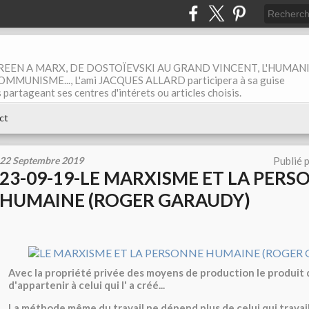
EEN A MARX, DE DOSTOÏEVSKI AU GRAND VINCENT, L'HUMAN
MUNISME..., L'ami JACQUES ALLARD participera à sa guise
rtageant ses centres d'intérets ou articles choisis.
ct
22 Septembre 2019
Publié 
23-09-19-LE MARXISME ET LA PERS
HUMAINE (ROGER GARAUDY)
Avec la propriété privée des moyens de production le produit d
d'appartenir à celui qui l' a créé...
La méthode même du travail ne dépend plus de celui qui travail