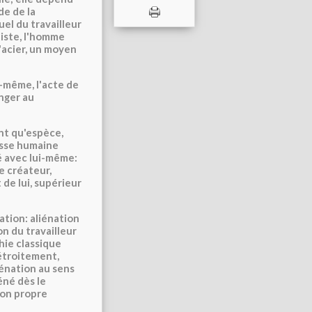
de de la
el du travailleur
liste, l'homme
'acier, un moyen
ui-même, l'acte de
anger au
ant qu'espèce,
esse humaine
sé avec lui-même:
e créateur,
de lui, supérieur
ation: aliénation
on du travailleur
hie classique
 étroitement,
iénation au sens
éné dès le
son propre