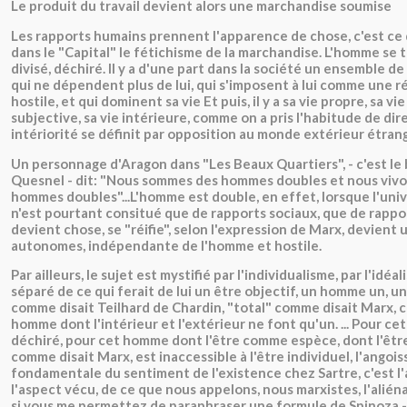
Le produit du travail devient alors une marchandise soumise
Les rapports humains prennent l'apparence de chose, c'est ce
dans le "Capital" le fétichisme de la marchandise. L'homme se 
divisé, déchiré. Il y a d'une part dans la société un ensemble d
qui ne dépendent plus de lui, qui s'imposent à lui comme une r
hostile, et qui dominent sa vie Et puis, il y a sa vie propre, sa v
subjective, sa vie intérieure, comme on a pris l'habitude de dir
intériorité se définit par opposition au monde extérieur étrange
Un personnage d'Aragon dans "Les Beaux Quartiers", - c'est le
Quesnel - dit: "Nous sommes des hommes doubles et nous vivo
hommes doubles"...L'homme est double, en effet, lorsque l'unive
n'est pourtant consitué que de rapports sociaux, que de rappo
devient chose, se "réifie", selon l'expression de Marx, devient 
autonomes, indépendante de l'homme et hostile.
Par ailleurs, le sujet est mystifié par l'individualisme, par l'idéal
séparé de ce qui ferait de lui un être objectif, un homme un, u
comme disait Teilhard de Chardin, "total" comme disait Marx, c
homme dont l'intérieur et l'extérieur ne font qu'un. ... Pour ce
déchiré, pour cet homme dont l'être comme espèce, dont l'êtr
comme disait Marx, est inaccessible à l'être individuel, l'angoi
fondamentale du sentiment de l'existence chez Sartre, c'est l'
l'aspect vécu, de ce que nous appelons, nous marxistes, l'aliéna
si vous me permettez de paraphraser une formule de Spinoza - 