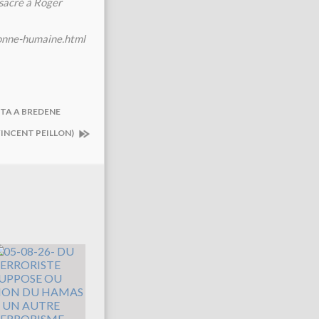
nsacré à Roger
sonne-humaine.html
STA A BREDENE
VINCENT PEILLON)