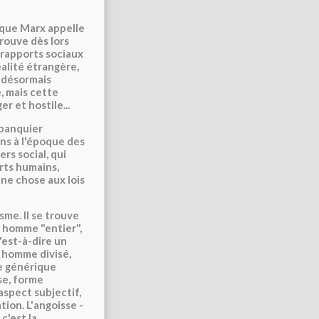
 que Marx appelle
trouve dès lors
e rapports sociaux
éalité étrangère,
ie désormais
e, mais cette
r et hostile...
 banquier
ns à l'époque des
rs social, qui
rts humains,
une chose aux lois
isme. Il se trouve
n homme "entier",
'est-à-dire un
t homme divisé,
e générique
sse, forme
aspect subjectif,
tion. L'angoisse -
c'est la