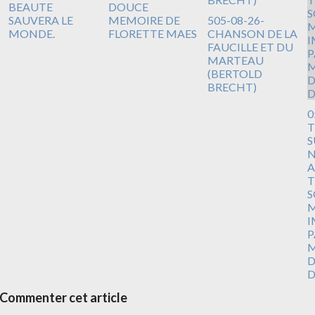
BEAUTE
DOUCE
SAUVERA LE
MEMOIRE DE
505-08-26-
MONDE.
FLORETTE MAES
CHANSON DE LA
FAUCILLE ET DU
MARTEAU
(BERTOLD
BRECHT)
0
T
S
N
A
T
S
M
I
P
M
D
D
Commenter cet article