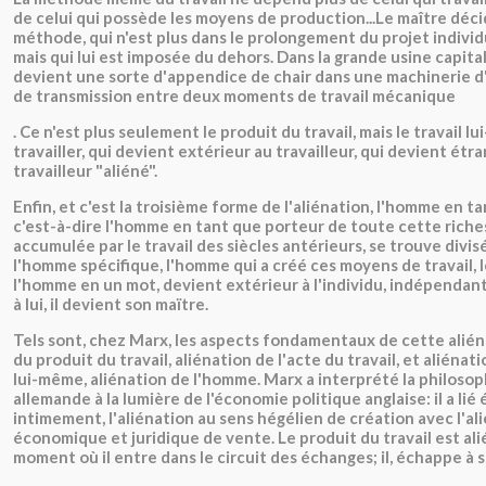
de celui qui possède les moyens de production...Le maître déci
méthode, qui n'est plus dans le prolongement du projet individu
mais qui lui est imposée du dehors. Dans la grande usine capita
devient une sorte d'appendice de chair dans une machinerie d
de transmission entre deux moments de travail mécanique
. Ce n'est plus seulement le produit du travail, mais le travail l
travailler, qui devient extérieur au travailleur, qui devient étr
travailleur "aliéné".
Enfin, et c'est la troisième forme de l'aliénation, l'homme en t
c'est-à-dire l'homme en tant que porteur de toute cette rich
accumulée par le travail des siècles antérieurs, se trouve divi
l'homme spécifique, l'homme qui a créé ces moyens de travail, l
l'homme en un mot, devient extérieur à l'individu, indépendant 
à lui, il devient son maïtre.
Tels sont, chez Marx, les aspects fondamentaux de cette alién
du produit du travail, aliénation de l'acte du travail, et aliénati
lui-même, aliénation de l'homme. Marx a interprété la philosop
allemande à la lumière de l'économie politique anglaise: il a lié
intimement, l'aliénation au sens hégélien de création avec l'al
économique et juridique de vente. Le produit du travail est ali
moment où il entre dans le circuit des échanges; il, échappe à 