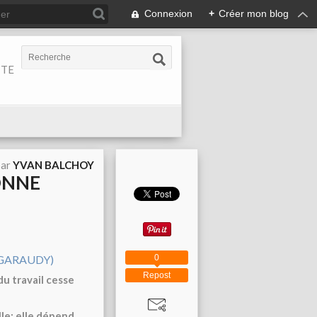
Connexion
+
Créer mon blog
ITE
par
YVAN BALCHOY
ONNE
0
Repost
u travail cesse
le; elle dépend