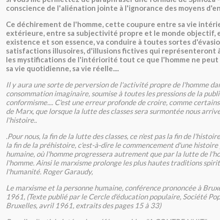
conscience de l'aliénation jointe à l'ignorance des moyens d'en 
Ce déchirement de l'homme, cette coupure entre sa vie intérie
extérieure, entre sa subjectivité propre et le monde objectif, 
existence et son essence, va conduire à toutes sortes d'évasio
satisfactions illusoires, d'illusions fictives qui représenteront
les mystifications de l'intériorité tout ce que l'homme ne peut
sa vie quotidienne, sa vie réelle....
Il y aura une sorte de perversion de l'activité propre de l'homme da
consommation imaginaire, soumise à toutes les pressions de la publi
conformisme.... C'est une erreur profonde de croire, comme certai
de Marx, que lorsque la lutte des classes sera surmontée nous arriver
l'histoire..
.Pour nous, la fin de la lutte des classes, ce n'est pas la fin de l'histoi
la fin de la préhistoire, c'est-à-dire le commencement d'une histoi
humaine, où l'homme progressera autrement que par la lutte de l'
l'homme. Ainsi le marxisme prolonge les plus hautes traditions spiri
l'humanité. Roger Garaudy,
Le marxisme et la personne humaine, conférence prononcée à Bruxel
1961, (Texte publié par le Cercle d'éducation populaire, Société Pop
Bruxelles, avril 1961, extraits des pages 15 à 33)