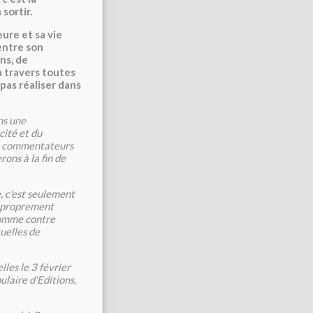
sortir.
ure et sa vie
entre son
ns, de
 à travers toutes
 pas réaliser dans
ns une
cité et du
ns commentateurs
ons à la fin de
re, c'est seulement
re proprement
homme contre
tuelles de
les le 3 février
ulaire d'Editions,