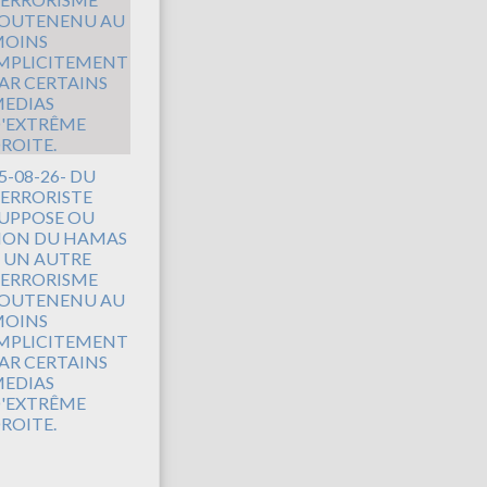
5-08-26- DU
ERRORISTE
UPPOSE OU
ON DU HAMAS
 UN AUTRE
ERRORISME
OUTENENU AU
OINS
MPLICITEMENT
AR CERTAINS
EDIAS
'EXTRÊME
ROITE.