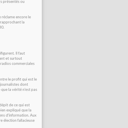
is présentés ou
e réclame encore le
 rapprochant la
30.
igurent. Il faut
ant et surtout
es radios commerciales
tre le profit qui est le
journalistes dont
que la vérité n'est pas
dépit de ce qui est
 bien expliqué que la
yens d'information. Aux
e élection fallacieuse