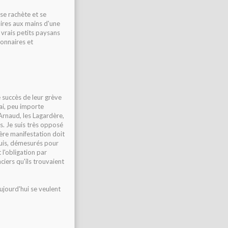
se rachète et se
ires aux mains d'une
 vrais petits paysans
onnaires et
e succès de leur grève
ai, peu importe
Arnaud, les Lagardère,
. Je suis très opposé
ère manifestation doit
quis, démesurés pour
 l'obligation par
ciers qu'ils trouvaient
ujourd'hui se veulent