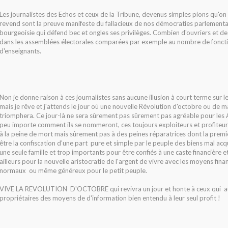
Les journalistes des Echos et ceux de la Tribune, devenus simples pions qu'on 
revend sont la preuve manifeste du fallacieux de nos démocraties parlementa
bourgeoisie qui défend bec et ongles ses privilèges. Combien d'ouvriers et de
dans les assemblées électorales comparées par exemple au nombre de foncti
d'enseignants.
Non je donne raison à ces journalistes sans aucune illusion à court terme sur l
mais je rêve et j'attends le jour où une nouvelle Révolution d'octobre ou de m
triomphera. Ce jour-là ne sera sûrement pas sûrement pas agréable pour les 
peu importe comment ils se nommeront, ces toujours exploiteurs et profiteurs
à la peine de mort mais sûrement pas à des peines réparatrices dont la premi
être la confiscation d'une part pure et simple par le peuple des biens mal ac
une seule famille et trop importants pour être confiés à une caste financière et
ailleurs pour la nouvelle aristocratie de l'argent de vivre avec les moyens finan
normaux ou même généreux pour le petit peuple.
VIVE LA REVOLUTION D'OCTOBRE
qui revivra un jour et honte à ceux qui a
propriétaires des moyens de d'information bien entendu à leur seul profit !