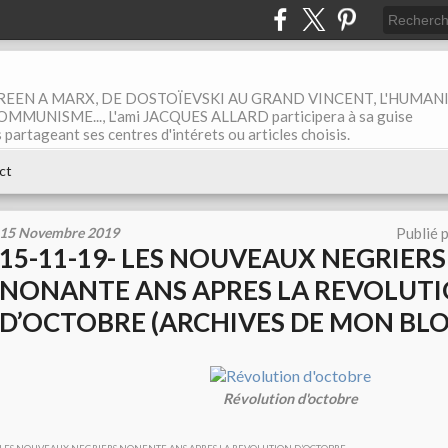
EEN A MARX, DE DOSTOÏEVSKI AU GRAND VINCENT, L'HUMAN
MUNISME..., L'ami JACQUES ALLARD participera à sa guise
rtageant ses centres d'intérets ou articles choisis.
ct
15 Novembre 2019
Publié 
15-11-19- LES NOUVEAUX NEGRIERS
NONANTE ANS APRES LA REVOLUT
D’OCTOBRE (ARCHIVES DE MON BL
Révolution d'octobre