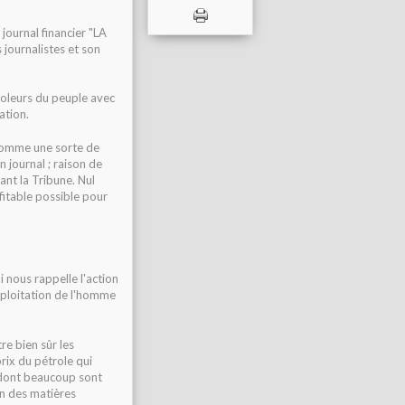
journal financier "LA
 journalistes et son
oleurs du peuple
avec
ation.
s comme une sorte de
 journal ; raison de
ant la Tribune. Nul
ofitable possible pour
i nous rappelle l'action
xploitation de l'homme
re bien sûr les
rix du pétrole qui
 dont beaucoup sont
on des matières