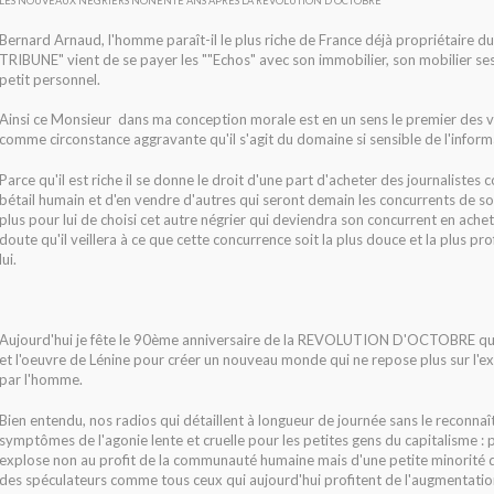
LES NOUVEAUX NEGRIERS NONENTE ANS APRES LA REVOLUTION D’OCTOBRE
Bernard Arnaud, l'homme paraît-il le plus riche de France déjà propriétaire du 
TRIBUNE" vient de se payer les ""Echos" avec son immobilier, son mobilier ses
petit personnel.
Ainsi ce Monsieur dans ma conception morale est en un sens le premier des
v
comme circonstance aggravante qu'il s'agit du domaine si sensible de l'inform
Parce qu'il est riche il se donne le droit d'une part d'acheter des journaliste
bétail humain et d'en vendre d'autres qui seront demain les concurrents de son
plus pour lui de choisi cet autre négrier qui deviendra son concurrent en achet
doute qu'il veillera à ce que cette concurrence soit la plus douce et la plus pr
lui.
Aujourd'hui je fête le 90ème anniversaire de la
REVOLUTION D'OCTOBRE
qu
et l'oeuvre de Lénine pour créer un nouveau monde qui ne repose plus sur l'e
par l'homme.
Bien entendu, nos radios qui détaillent à longueur de journée sans le reconnaît
symptômes de l'agonie lente et cruelle pour les petites gens du capitalisme : p
explose non au profit de la communauté humaine mais d'une petite minorité
des spéculateurs comme tous ceux qui aujourd'hui profitent de l'augmentati