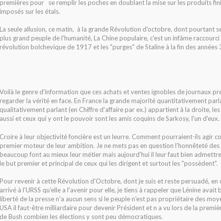
premières pour se remplir les poches en doublant la mise sur les produits fin
imposés sur les étals.
La seule allusion, ce matin, à la grande Révolution d'octobre, dont pourtant s
plus grand peuple de l'humanité, La Chine populaire, c'est un infâme raccourci
révolution bolchevique de 1917 et les "purges" de Staline à la fin des années 
Voilà le genre d'information que ces achats et ventes ignobles de journaux préf
regarder la vérité en face. En France la grande majorité quantitativement parl
qualitativement parlant (en Chiffre d'affaire par ex.) appartient à la droite, l
aussi et ceux qui y ont le pouvoir sont les amis coquins de Sarkosy, l'un d'eux.
Croire à leur objectivité foncière est un leurre. Comment pourraient-ils agir con
premier moteur de leur ambition. Je ne mets pas en question l'honnêteté des 
beaucoup font au mieux leur métier mais aujourd'hui il leur faut bien admettre 
le but premier et principal de ceux qui les dirigent et surtout les "possèdent".
Pour revenir à cette Révolution d'Octobre, dont je suis et reste persuadé, en 
arrivé à l'URSS qu'elle a l'avenir pour elle, je tiens à rappeler que Lénine avait
liberté de la presse n'a aucun sens si le peuple n'est pas propriétaire des mo
USA il faut-être milliardaire pour devenir Président et n a vu lors de la premièr
de Bush combien les élections y sont peu démocratiques.