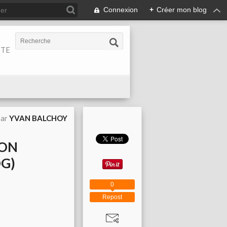
Connexion
+
Créer mon blog
ITE
par
YVAN BALCHOY
ION
OG)
0
Repost