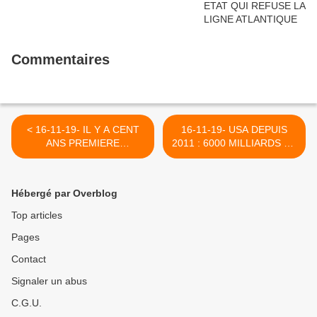
Commentaires
< 16-11-19- IL Y A CENT
16-11-19- USA DEPUIS
ANS PREMIERE
2011 : 6000 MILLIARDS DE
TENTATIVE DE
DOLLARS POUR TUER
CONSTRUIRE LE
ENVIRON 800 000
SOCIALISME ! IL Y EN
VICTIMES HUMAINES: UN
Hébergé par Overblog
AURA 16-11-19- D'AUTRES
ETAT DEVENU
QUI, JE L'espere, FERONT
TERRORISTE ! (YB) >
Top articles
PROGRESSER
Pages
L'HUMANITE (Y.B.)
Contact
Signaler un abus
C.G.U.