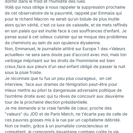
dormir dans le froid et l'humidité des rues.
Voilà qui nous oblige à nous rappeler la suppression prochaine
de cet observatoire de la pauvreté, rappelé par Emmaüs qui
pour le richard Macron ne serait qu'un bidule de plus inutile
alors qu'en vérité, c'est ce luxe de vaisselle, et de mets raffinés
en son palais qui est inutile face à ces souffrances d'enfant. Je
pense aussi à cet odieux cuisinier qui se moque des problèmes
de cheminots au sein de son opulence élyséenne.
Non, Emmanuel, le journaliste attitré sur Europe 1 des «Valeurs
actuelles» ne sera sans doute pas d'accord avec moi, mais ton
verbiage méprisant sur les droits de l'hommisme est bien
creux,face aux pleurs d'un seul enfant obligé de passer la nuit
sous la pluie froide.
Je reconnais que tu fus un peu plus courageux, en cet
interview, face aux drames de l’émigration peut-être pour
mieux mettre au pilori ta dangereuse adversaire politique de
l'extrême droite avec qui tu rêves de concourir aux deuxième
tour de la prochaine élection présidentielle.
Je me demande si ta vraie famille de cœur, proche des
"valeurs" du JDD et de Paris Match, ne t'écarte pas de celle de
ces pauvres gosses mis à la rue par un capitalisme débridé.
Non ce matin, grâce à un journaliste consciencieux et
compétent, je comprends davantage combien coûte ta vie