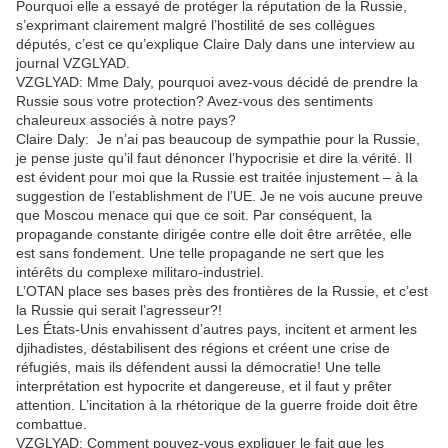
Pourquoi elle a essayé de protéger la réputation de la Russie,
s’exprimant clairement malgré l’hostilité de ses collègues
députés, c’est ce qu’explique Claire Daly dans une interview au
journal VZGLYAD.
VZGLYAD: Mme Daly, pourquoi avez-vous décidé de prendre la
Russie sous votre protection? Avez-vous des sentiments
chaleureux associés à notre pays?
Claire Daly: Je n’ai pas beaucoup de sympathie pour la Russie,
je pense juste qu’il faut dénoncer l’hypocrisie et dire la vérité. Il
est évident pour moi que la Russie est traitée injustement – à la
suggestion de l’establishment de l’UE. Je ne vois aucune preuve
que Moscou menace qui que ce soit. Par conséquent, la
propagande constante dirigée contre elle doit être arrêtée, elle
est sans fondement. Une telle propagande ne sert que les
intérêts du complexe militaro-industriel.
L’OTAN place ses bases près des frontières de la Russie, et c’est
la Russie qui serait l’agresseur?!
Les États-Unis envahissent d’autres pays, incitent et arment les
djihadistes, déstabilisent des régions et créent une crise de
réfugiés, mais ils défendent aussi la démocratie! Une telle
interprétation est hypocrite et dangereuse, et il faut y prêter
attention. L’incitation à la rhétorique de la guerre froide doit être
combattue.
VZGLYAD: Comment pouvez-vous expliquer le fait que les