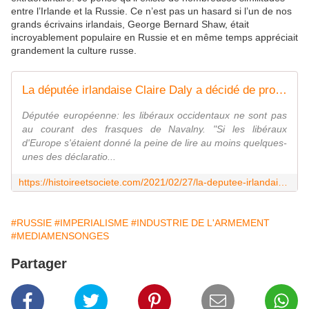
entre l’Irlande et la Russie. Ce n’est pas un hasard si l’un de nos
grands écrivains irlandais, George Bernard Shaw, était
incroyablement populaire en Russie et en même temps appréciait
grandement la culture russe.
La députée irlandaise Claire Daly a décidé de protéger la Russie d'un flot d'accusations ridicules - Histoire et société
Députée européenne: les libéraux occidentaux ne sont pas
au courant des frasques de Navalny. "Si les libéraux
d'Europe s'étaient donné la peine de lire au moins quelques-
unes des déclaratio...
https://histoireetsociete.com/2021/02/27/la-deputee-irlandaise-claire-daly-a-decide-de-proteger-la-russie-dun-flot-daccusations-ridicules/
#RUSSIE
#IMPERIALISME
#INDUSTRIE DE L'ARMEMENT
#MEDIAMENSONGES
Partager