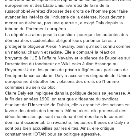
européenne et des États-Unis. «Arrêtez de faire de la
russophobie! Arrêtez d’abuser des droits de l’homme pour faire
avancer les intérêts de l’industrie de la défense. Nous devons
mener un dialogue, pas une guerre », a exigé Daly depuis la
tribune du Parlement européen.
La députée a alors posé la question: pourquoi les autorités des
démocraties occidentales obligent leurs parlementaires à
protéger le blogueur Alexei Navalny, bien qu’il soit connu comme
un national chauvin et raciste. Elle a comparé la réaction
bruyante de l’UE à l’affaire Navalny et le silence de Bruxelles sur
l’arrestation du fondateur de WikiLeaks Julian Assange au
Royaume-Uni et les peines de prison infligées aux partisans de
l’indépendance catalane. Daly a accusé les dirigeants de l’Union
européenne d’étouffer les violations des droits de l’homme
commises au sein du bloc.
Claire Daly est impliquée dans la politique depuis sa jeunesse. À
la fin des années 1990, en tant que dirigeante du syndicat
étudiant de l’Université de Dublin, elle a organisé des actions en
faveur des droits des femmes. Même alors, elle professait des
idées féministes qui sont maintenant entrées dans le courant
dominant occidental. En revanche, les autres thèses de Daly ne
sont pas bien accueillies par les élites. Ainsi, elle critique
constamment l’OTAN pour sa politique agressive.