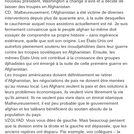
nouveau président, Washington a changé d’avis et a décidé de
laisser des troupes en Afghanistan.
CD: Malheureusement, l’Afghanistan a été victime de diverses
interventions depuis plus de quarante ans, à la suite desquelles
le cauchemar auquel nous assistons actuellement est né. Je suis
fermement convaincue que le peuple afghan lui-même doit
essayer de comprendre sa propre histoire – sans ingérence
extérieure, quelle que soit son origine. Les États-Unis ont
autrefois pleinement soutenu les moudjahidines dans leur guerre
contre les troupes soviétiques en Afghanistan. Ensuite, les
mêmes États-Unis ont contribué à la croissance des groupes
djihadistes qui ont émergé à la suite de cette première guerre en
Afghanistan.
Les troupes américaines doivent définitivement se retirer
d’Afghanistan, les négociations de paix ne doivent être menées
qu’au niveau local. Les Afghans veulent la paix et des solutions à
leurs problèmes économiques, ils veulent vivre librement la vie
qu’ils aiment. Ils ne veulent pas vivre dans un émirat islamique.
Malheureusement, il est peu probable que le gouvernement
afghan et les talibans bénéficient du soutien absolu de la
population du pays.
VZGLYAD: Vous vous dites de gauche. Mais beaucoup pensent
que la division entre la droite et la gauche est dépassée, que les
anciens repères ont disparu. Par exemple, vos collègues – la