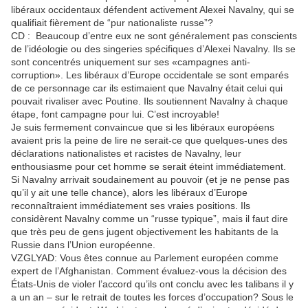
libéraux occidentaux défendent activement Alexei Navalny, qui se
qualifiait fièrement de “pur nationaliste russe”?
CD : Beaucoup d’entre eux ne sont généralement pas conscients
de l’idéologie ou des singeries spécifiques d’Alexei Navalny. Ils se
sont concentrés uniquement sur ses «campagnes anti-
corruption». Les libéraux d’Europe occidentale se sont emparés
de ce personnage car ils estimaient que Navalny était celui qui
pouvait rivaliser avec Poutine. Ils soutiennent Navalny à chaque
étape, font campagne pour lui. C’est incroyable!
Je suis fermement convaincue que si les libéraux européens
avaient pris la peine de lire ne serait-ce que quelques-unes des
déclarations nationalistes et racistes de Navalny, leur
enthousiasme pour cet homme se serait éteint immédiatement.
Si Navalny arrivait soudainement au pouvoir (et je ne pense pas
qu’il y ait une telle chance), alors les libéraux d’Europe
reconnaîtraient immédiatement ses vraies positions. Ils
considèrent Navalny comme un “russe typique”, mais il faut dire
que très peu de gens jugent objectivement les habitants de la
Russie dans l’Union européenne.
VZGLYAD: Vous êtes connue au Parlement européen comme
expert de l’Afghanistan. Comment évaluez-vous la décision des
États-Unis de violer l’accord qu’ils ont conclu avec les talibans il y
a un an – sur le retrait de toutes les forces d’occupation? Sous le