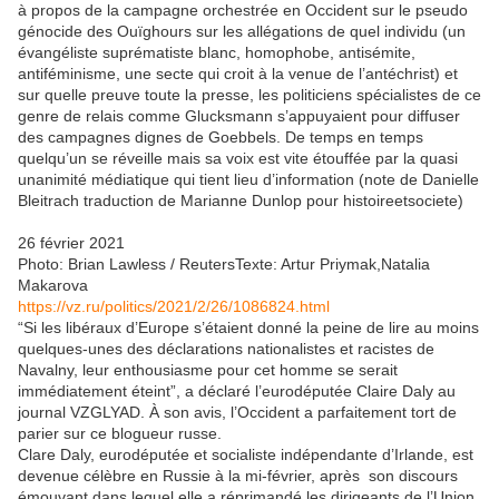
à propos de la campagne orchestrée en Occident sur le pseudo
génocide des Ouïghours sur les allégations de quel individu (un
évangéliste suprématiste blanc, homophobe, antisémite,
antiféminisme, une secte qui croit à la venue de l’antéchrist) et
sur quelle preuve toute la presse, les politiciens spécialistes de ce
genre de relais comme Glucksmann s’appuyaient pour diffuser
des campagnes dignes de Goebbels. De temps en temps
quelqu’un se réveille mais sa voix est vite étouffée par la quasi
unanimité médiatique qui tient lieu d’information (note de Danielle
Bleitrach traduction de Marianne Dunlop pour histoireetsociete)
26 février 2021
Photo: Brian Lawless / ReutersTexte: Artur Priymak,Natalia
Makarova
https://vz.ru/politics/2021/2/26/1086824.html
“Si les libéraux d’Europe s’étaient donné la peine de lire au moins
quelques-unes des déclarations nationalistes et racistes de
Navalny, leur enthousiasme pour cet homme se serait
immédiatement éteint”, a déclaré l’eurodéputée Claire Daly au
journal VZGLYAD. À son avis, l’Occident a parfaitement tort de
parier sur ce blogueur russe.
Clare Daly, eurodéputée et socialiste indépendante d’Irlande, est
devenue célèbre en Russie à la mi-février, après son discours
émouvant dans lequel elle a réprimandé les dirigeants de l’Union