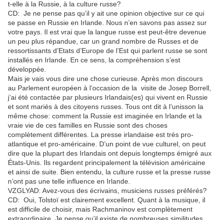
t-elle à la Russie, à la culture russe?
CD: Je ne pense pas qu’il y ait une opinion objective sur ce qui
se passe en Russie en Irlande. Nous n’en savons pas assez sur
votre pays. Il est vrai que la langue russe est peut-être devenue
un peu plus répandue, car un grand nombre de Russes et de
ressortissants d’Etats d’Europe de l’Est qui parlent russe se sont
installés en Irlande. En ce sens, la compréhension s’est
développée.
Mais je vais vous dire une chose curieuse. Après mon discours
au Parlement européen à l’occasion de la visite de Josep Borrell,
j’ai été contactée par plusieurs Irlandais(es) qui vivent en Russie
et sont mariés à des citoyens russes. Tous ont dit à l’unisson la
même chose: comment la Russie est imaginée en Irlande et la
vraie vie de ces familles en Russie sont des choses
complètement différentes. La presse irlandaise est très pro-
atlantique et pro-américaine. D’un point de vue culturel, on peut
dire que la plupart des Irlandais ont depuis longtemps émigré aux
États-Unis. Ils regardent principalement la télévision américaine
et ainsi de suite. Bien entendu, la culture russe et la presse russe
n’ont pas une telle influence en Irlande.
VZGLYAD: Avez-vous des écrivains, musiciens russes préférés?
CD: Oui, Tolstoï est clairement excellent. Quant à la musique, il
est difficile de choisir, mais Rachmaninov est complètement
extraordinaire. Je pense qu’il existe de nombreuses similitudes